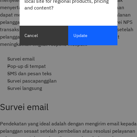
local site for regional products, pricing
menyertakan banyak pertanyaan. Meskipun perusahaan
and content?
dapat melakukan survei NPS kapan saja selama perjalanan
pelanggan, banyak yang memilih untuk mengirim survei NPS
transaksional, yang berarti survei tersebut diberikan setelah
Cancel
Update
pelanggan melakukan pembelian. Opsi lain yang dapat
meningkatkan tingkat respons meliputi:
Survei email
Pop-up di tempat
SMS dan pesan teks
Survei pascapanggilan
Survei langsung
Survei email
Pendekatan yang ideal adalah dengan mengirim email kepada
pelanggan sesaat setelah pembelian atau resolusi pelayanan