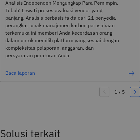
Analisis Independen Mengungkap Para Pemimpin.
Tubuh: Lewati proses evaluasi vendor yang
panjang. Analisis berbasis fakta dari 21 penyedia
perangkat lunak manajemen karbon perusahaan
terkemuka ini memberi Anda kecerdasan orang
dalam untuk memilih platform yang sesuai dengan
kompleksitas pelaporan, anggaran, dan
persyaratan peraturan Anda.
Baca laporan