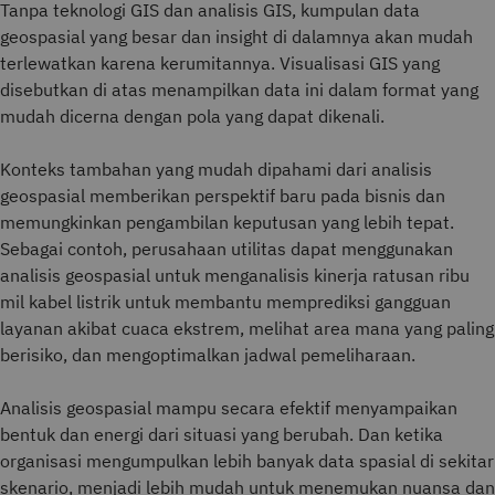
Tanpa teknologi GIS dan analisis GIS, kumpulan data
geospasial yang besar dan insight di dalamnya akan mudah
terlewatkan karena kerumitannya. Visualisasi GIS yang
disebutkan di atas menampilkan data ini dalam format yang
mudah dicerna dengan pola yang dapat dikenali.
Konteks tambahan yang mudah dipahami dari analisis
geospasial memberikan perspektif baru pada bisnis dan
memungkinkan pengambilan keputusan yang lebih tepat.
Sebagai contoh, perusahaan utilitas dapat menggunakan
analisis geospasial untuk menganalisis kinerja ratusan ribu
mil kabel listrik untuk membantu memprediksi gangguan
layanan akibat cuaca ekstrem, melihat area mana yang paling
berisiko, dan mengoptimalkan jadwal pemeliharaan.
Analisis geospasial mampu secara efektif menyampaikan
bentuk dan energi dari situasi yang berubah. Dan ketika
organisasi mengumpulkan lebih banyak data spasial di sekitar
skenario, menjadi lebih mudah untuk menemukan nuansa dan