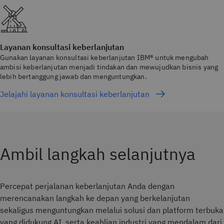
Layanan konsultasi keberlanjutan
Gunakan layanan konsultasi keberlanjutan IBM® untuk mengubah
ambisi keberlanjutan menjadi tindakan dan mewujudkan bisnis yang
lebih bertanggung jawab dan menguntungkan.
Jelajahi layanan konsultasi keberlanjutan
Ambil langkah selanjutnya
Percepat perjalanan keberlanjutan Anda dengan
merencanakan langkah ke depan yang berkelanjutan
sekaligus menguntungkan melalui solusi dan platform terbuka
yang didukung AI, serta keahlian industri yang mendalam dari