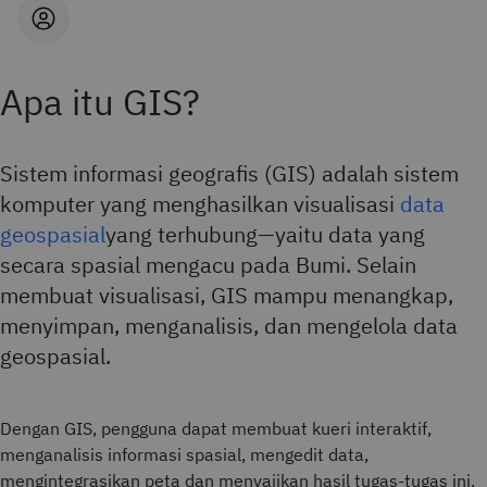
Apa itu GIS?
Sistem informasi geografis (GIS) adalah sistem
komputer yang menghasilkan visualisasi
data
geospasial
yang terhubung—yaitu data yang
secara spasial mengacu pada Bumi. Selain
membuat visualisasi, GIS mampu menangkap,
menyimpan, menganalisis, dan mengelola data
geospasial.
Dengan GIS, pengguna dapat membuat kueri interaktif,
menganalisis informasi spasial, mengedit data,
mengintegrasikan peta dan menyajikan hasil tugas-tugas ini.