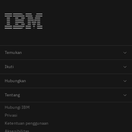
Hubungi IBM
Privasi
Ketentuan penggunaan
Aksesibilitas