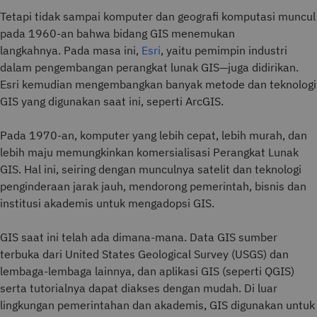
Tetapi tidak sampai komputer dan geografi komputasi muncul
pada 1960-an bahwa bidang GIS menemukan
langkahnya. Pada masa ini,
Esri
, yaitu pemimpin industri
dalam pengembangan perangkat lunak GIS—juga didirikan.
Esri kemudian mengembangkan banyak metode dan teknologi
GIS yang digunakan saat ini, seperti ArcGIS.
Pada 1970-an, komputer yang lebih cepat, lebih murah, dan
lebih maju memungkinkan komersialisasi Perangkat Lunak
GIS. Hal ini, seiring dengan munculnya satelit dan teknologi
penginderaan jarak jauh, mendorong pemerintah, bisnis dan
institusi akademis untuk mengadopsi GIS.
GIS saat ini telah ada dimana-mana. Data GIS sumber
terbuka dari United States Geological Survey (USGS) dan
lembaga-lembaga lainnya, dan aplikasi GIS (seperti QGIS)
serta tutorialnya dapat diakses dengan mudah. Di luar
lingkungan pemerintahan dan akademis, GIS digunakan untuk