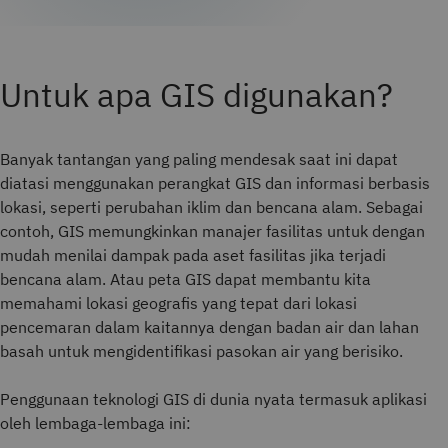
Untuk apa GIS digunakan?
Banyak tantangan yang paling mendesak saat ini dapat
diatasi menggunakan perangkat GIS dan informasi berbasis
lokasi, seperti perubahan iklim dan bencana alam. Sebagai
contoh, GIS memungkinkan manajer fasilitas untuk dengan
mudah menilai dampak pada aset fasilitas jika terjadi
bencana alam. Atau peta GIS dapat membantu kita
memahami lokasi geografis yang tepat dari lokasi
pencemaran dalam kaitannya dengan badan air dan lahan
basah untuk mengidentifikasi pasokan air yang berisiko.
Penggunaan teknologi GIS di dunia nyata termasuk aplikasi
oleh lembaga-lembaga ini: