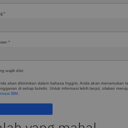
g *
haan *
g wajib diisi
da akan dikirimkan dalam bahasa Inggris. Anda akan menemukan t
angganan di setiap buletin. Untuk informasi lebih lanjut, silakan meruj
rivasi IBM
.
lah yang mahal