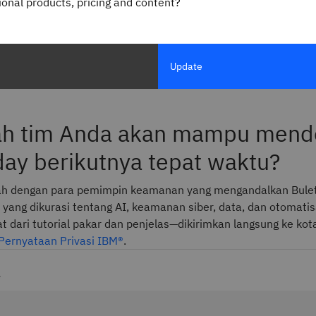
gional products, pricing and content?
angan
denial-of-service terdistribusi (DDoS)
yang membanjiri si
nggaran data.
Serangan ransomware
yang mengunci data pela
an mengancam untuk membocorkan data yang dicuri kecuali 
 tebusan adalah pelanggaran data. Pencurian fisik hard drive
Update
hkan file kertas yang berisi informasi sensitif juga merupakan
h tim Anda akan mampu mend
day berikutnya tepat waktu?
ah dengan para pemimpin keamanan yang mengandalkan Bulet
 yang dikurasi tentang AI, keamanan siber, data, dan otomatisa
t dari tutorial pakar dan penjelas—dikirimkan langsung ke ko
Pernyataan Privasi IBM®
.
*