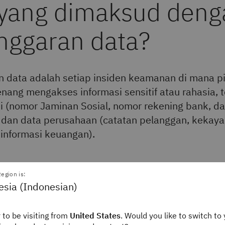
yang dimaksud deng
nggaran data?
n data adalah setiap insiden keamanan di mana p
nang mengakses informasi sensitif atau rahasia,
i (nomor Jaminan Sosial, nomor rekening bank, da
 dan data perusahaan (catatan pelanggan, kekay
, informasi keuangan).
nggaran data" dan "pelanggaran" sering digunakan secara berg
egion is:
er". Namun, tidak semua
serangan siber
adalah pelanggaran da
esia (Indonesian)
data hanya mencakup pelanggaran keamanan di mana seseora
kses tidak sah ke
data
.
 to be visiting from
United States
. Would you like to switch to 