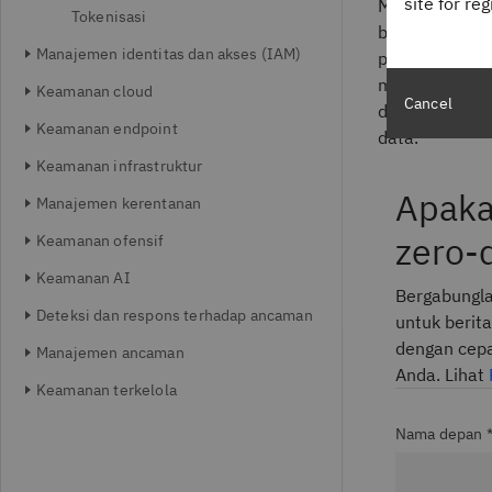
site for re
Misalnya, ser
Tokenisasi
bukanlah pela
Manajemen identitas dan akses (IAM)
perusahaan d
membayar uang
Keamanan cloud
Cancel
drive, atau ba
Keamanan endpoint
data.
Keamanan infrastruktur
Apaka
Manajemen kerentanan
zero-
Keamanan ofensif
Keamanan AI
Bergabungl
Deteksi dan respons terhadap ancaman
untuk berita
dengan cepa
Manajemen ancaman
Anda. Lihat
Keamanan terkelola
Nama depan 