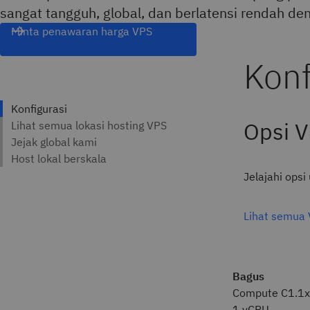
sangat tangguh, global, dan berlatensi rendah d
Minta penawaran harga VPS
Opsi V
Jelajahi ops
Lihat semua 
Bagus
Compute C1.1
1 vCPU