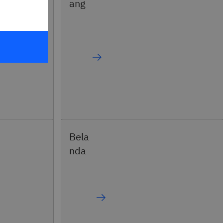
ang
Bela
nda