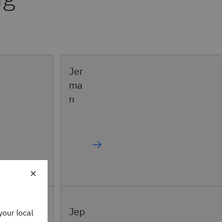
Jer
ma
n
×
Jep
your local