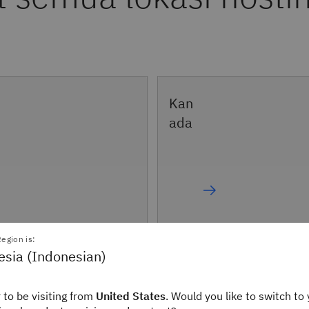
Kan
ada
egion is:
esia (Indonesian)
Indon
 to be visiting from
United States
. Would you like to switch to 