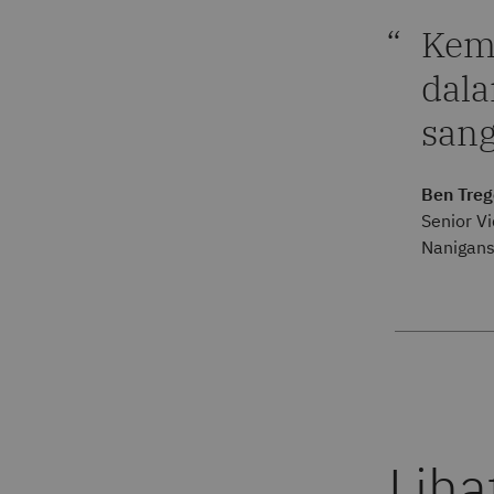
Kem
dala
sang
Ben Tre
Senior V
Nanigan