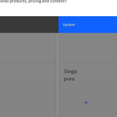
esia
gional products, pricing and content?
Update
Singa
pura