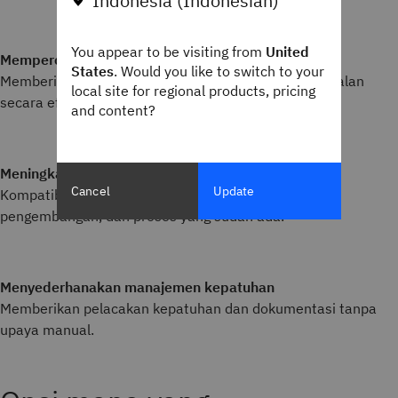
Indonesia (Indonesian)
You appear to be visiting from
United
Mempercepat produktivitas
States
. Would you like to switch to your
Memberikan optimalisasi proses pekerjaan agar berjalan
local site for regional products, pricing
secara efisien.
and content?
Meningkatkan efisiensi tim
Cancel
Update
Kompatibel dengan skrip, file batch, alat bantu
pengembangan, dan proses yang sudah ada.
Menyederhanakan manajemen kepatuhan
Memberikan pelacakan kepatuhan dan dokumentasi tanpa
upaya manual.