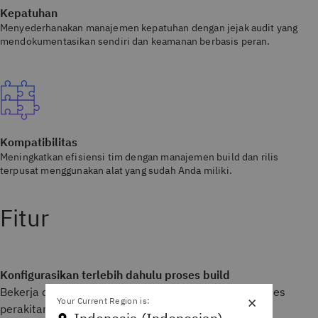
Kepatuhan
Menyederhanakan manajemen kepatuhan dengan jejak audit yang
mendokumentasikan sendiri dan keamanan berbasis peran.
Kompatibilitas
Meningkatkan efisiensi tim dengan manajemen build dan rilis
terpusat menggunakan alat yang sudah Anda miliki.
Fitur
Konfigurasikan terlebih dahulu proses build
Bekerja dengan IDE untuk memberikan akses ke proses
×
Your Current Region is:
perakitan perangkat lunak.