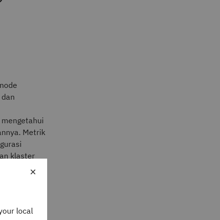
 node
 dan
h mengetahui
nnya. Metrik
gurasi
an klaster
×
is
alah di
your local
nstana