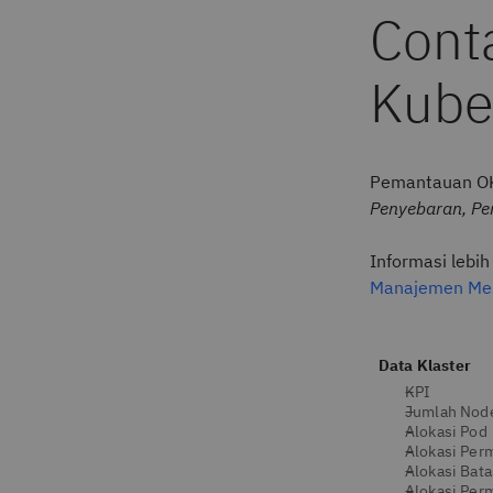
Conta
Kube
Pemantauan OK
Penyebaran, Pe
Informasi lebih
Manajemen Mes
Data Klaster
KPI
Jumlah Nod
Alokasi Pod
Alokasi Per
Alokasi Bat
Alokasi Per