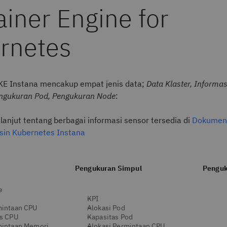
iner Engine for
rnetes
E Instana mencakup empat jenis data;
Data Klaster, Informas
ngukuran Pod, Pengukuran Node
:
 lanjut tentang berbagai informasi sensor tersedia di
Dokumen
in Kubernetes Instana
Pengukuran Simpul
Penguk
e
KPI
mintaan CPU
Alokasi Pod
as CPU
Kapasitas Pod
mintaan Memori
Alokasi Permintaan CPU