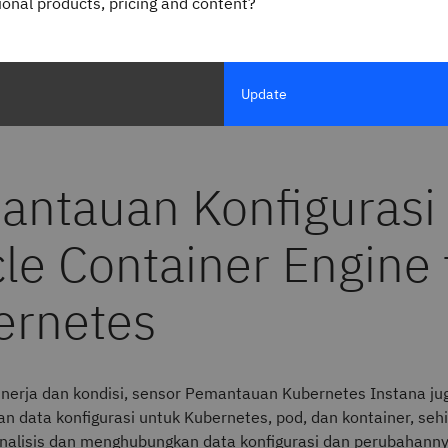
gional products, pricing and content?
kan, berdasarkan tingkat keparahan, eskalasi insiden, dan ide
h, membantu Anda menyelesaikan masalah sebelum pengguna
Update
kinerja dan kondisi, sensor Pemantauan Kubernetes Instana ju
 data konfigurasi untuk Kubernetes, pod, dan kontainer, seh
alisis dan menghubungkan data konfigurasi dan perubahann