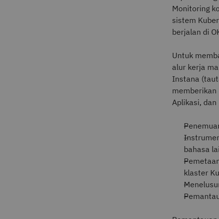
Monitoring 
sistem Kubern
berjalan di O
Untuk memba
alur kerja m
Instana (tau
memberikan 
Aplikasi, da
Penemuan
Instrumen
bahasa la
Pemetaan 
klaster Ku
Menelusur
Pemantaua