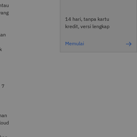
ntau
yang
14 hari, tanpa kartu
kredit, versi lengkap
kan
Memulai
k
 7
nan
loud