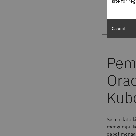
site for re
mengotomatis
akar masala
Cancel
Selain data 
mengumpulkan
dapat mengan