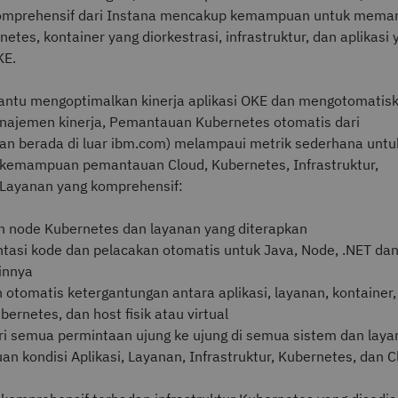
komprehensif dari Instana mencakup kemampuan untuk mema
etes, kontainer yang diorkestrasi, infrastruktur, dan aplikasi 
KE.
ntu mengoptimalkan kinerja aplikasi OKE dan mengotomatis
anajemen kinerja, Pemantauan Kubernetes otomatis dari
tan berada di luar ibm.com) melampaui metrik sederhana untu
kemampuan pemantauan Cloud, Kubernetes, Infrastruktur,
n Layanan yang komprehensif:
 node Kubernetes dan layanan yang diterapkan
tasi kode dan pelacakan otomatis untuk Java, Node, .NET dan
innya
otomatis ketergantungan antara aplikasi, layanan, kontainer,
bernetes, dan host fisik atau virtual
i semua permintaan ujung ke ujung di semua sistem dan laya
n kondisi Aplikasi, Layanan, Infrastruktur, Kubernetes, dan C