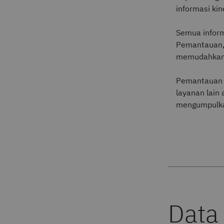
informasi kin
Semua inform
Pemantauan, 
memudahkan 
Pemantauan k
layanan lain
mengumpulkan
Data