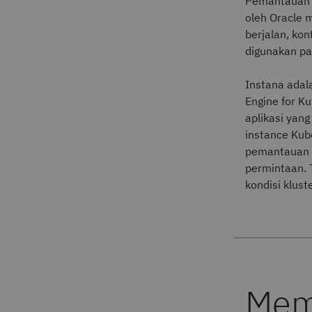
Pemantauan k
oleh Oracle m
berjalan, kon
digunakan pa
Instana adal
Engine for K
aplikasi yan
instance Kub
pemantauan y
permintaan. 
kondisi klust