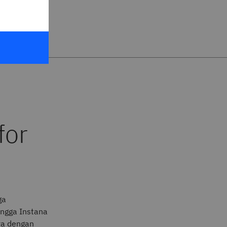
ntifikasi
 terdampak.
ga
ingga Instana
ya dengan