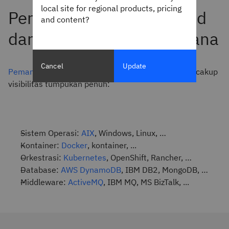
local site for regional products, pricing
and content?
Cancel
Update
Pemantauan Layanan Mikro
otomatis Instana mencakup
visibilitas tumpukan penuh:
Sistem Operasi:
AIX
, Windows, Linux, …
Kontainer:
Docker
, kontainer, ...
Orkestrasi:
Kubernetes
, OpenShift, Rancher, …
Database:
AWS DynamoDB
, IBM DB2, MongoDB, …
Middleware:
ActiveMQ
, IBM MQ, MS BizTalk, ...