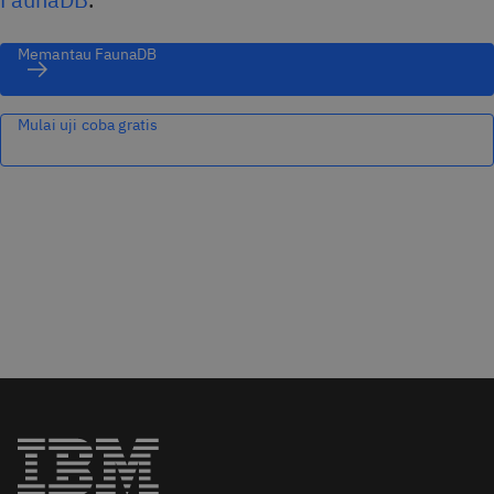
Memantau FaunaDB
Mulai uji coba gratis