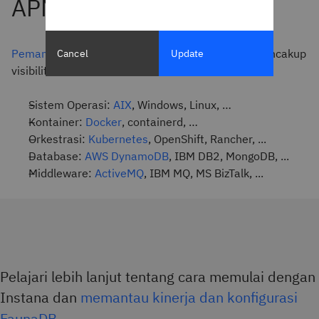
Pemantauan Layanan Mikro otomatis Instana
mencakup
Cancel
Update
visibilitas full stack:
Sistem Operasi:
AIX
, Windows, Linux, …
Kontainer:
Docker
, containerd, …
Orkestrasi:
Kubernetes
, OpenShift, Rancher, ...
Database:
AWS DynamoDB
, IBM DB2, MongoDB, ...
Middleware:
ActiveMQ
, IBM MQ, MS BizTalk, ...
Pelajari lebih lanjut tentang cara memulai dengan
Instana dan
memantau kinerja dan konfigurasi
FaunaDB
.