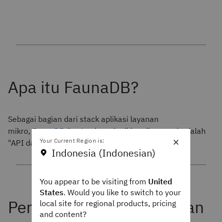
Sebagai bagian dari stack aplikasi layanan
mikro,
FaunaDB
(tautan berada di luar ibm.com) adalah
×
Your Current Region is:
"API data untuk aplikasi client‑serverless Anda."
Indonesia (Indonesian)
You appear to be visiting from
United
States
. Would you like to switch to your
local site for regional products, pricing
and content?