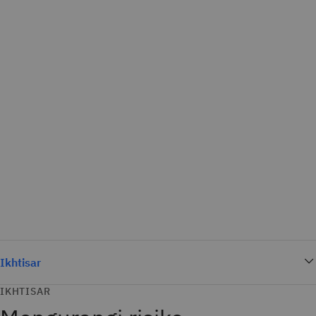
Ikhtisar
IKHTISAR