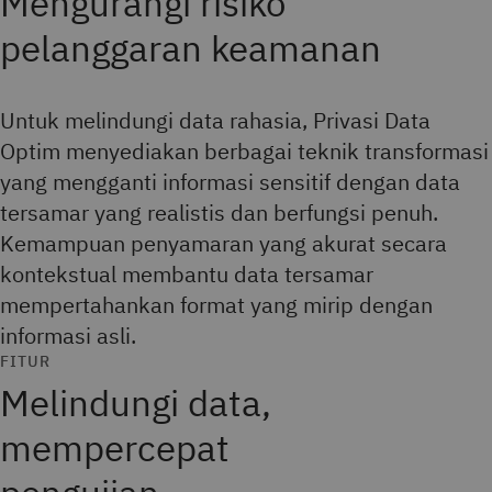
Mengurangi risiko
pelanggaran keamanan
Untuk melindungi data rahasia, Privasi Data
Optim menyediakan berbagai teknik transformasi
yang mengganti informasi sensitif dengan data
tersamar yang realistis dan berfungsi penuh.
Kemampuan penyamaran yang akurat secara
kontekstual membantu data tersamar
mempertahankan format yang mirip dengan
informasi asli.
FITUR
Melindungi data,
mempercepat