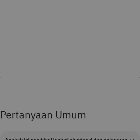
Pertanyaan Umum
Apakah ini pengganti solusi akuntansi dan pelaporan