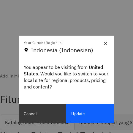
×
Your Current Region is:
Indonesia (Indonesian)
You appear to be visiting from
United
States
. Would you like to switch to your
local site for regional products, pricing
and content?
Fitur modul
Cancel
Update
Katalog Faktor Emisi Terkelola
Rumus & Templat yang S