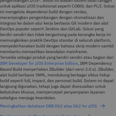
pengembangan z/OS®. Solusi ini adalah sistem build canggih
untuk aplikasi z/OS tradisional seperti COBOL dan PL/I. Solusi
ini mengelola dependensi build dengan cerdas,
merampingkan pengembangan dengan otomatisasi dan
integrasi ke dalam alur kerja berbasis Git modern dan alat
DevOps populer seperti Jenkins dan GitLab. Solusi yang
berdiri sendiri dan tidak bergantung pada kerangka kerja ini
memungkinkan praktik DevOps standar di seluruh platform,
menyederhanakan build dengan bahasa skrip modern sambil
membantu memastikan keandalan mainframe.
Tersedia sebagai produk yang berdiri sendiri atau bagian dari
IBM Developer for z/OS Enterprise Edition
, IBM Dependency
Based Build menyertakan ZBuilder (dari versi 3.0.x). ZBuilder,
alat build berbasis YAML, mendukung berbagai siklus hidup
build seperti full, impact, dan personal build. Sistem ini dapat
langsung digunakan, tetapi juga dapat disesuaikan untuk
kebutuhan khusus, mempercepat penyampaian layanan
sekaligus menjaga keandalan.
Meningkatkan database DBB Db2 atau Db2 for z/OS