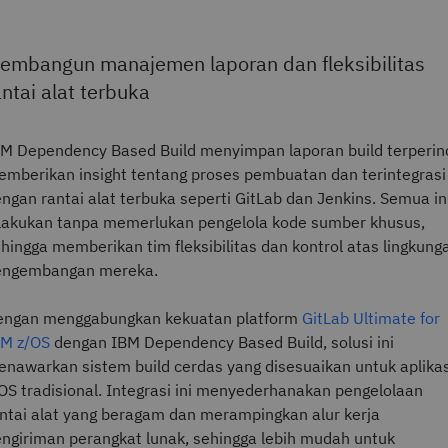
embangun manajemen laporan dan fleksibilitas
antai alat terbuka
M Dependency Based Build menyimpan laporan build terperinc
mberikan insight tentang proses pembuatan dan terintegrasi
ngan rantai alat terbuka seperti GitLab dan Jenkins. Semua in
lakukan tanpa memerlukan pengelola kode sumber khusus,
hingga memberikan tim fleksibilitas dan kontrol atas lingkung
engembangan mereka.
engan menggabungkan kekuatan platform
GitLab Ultimate for
BM z/OS
dengan IBM Dependency Based Build, solusi ini
nawarkan sistem build cerdas yang disesuaikan untuk aplikas
OS tradisional. Integrasi ini menyederhanakan pengelolaan
ntai alat yang beragam dan merampingkan alur kerja
ngiriman perangkat lunak, sehingga lebih mudah untuk