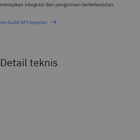
nerapkan integrasi dan pengiriman berkelanjutan.
em-build API laporan
Detail teknis