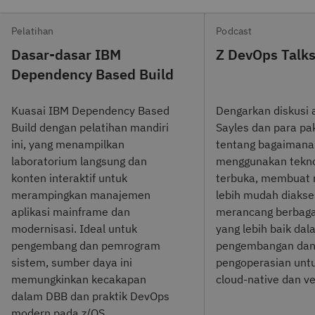
Pelatihan
Podcast
Dasar-dasar IBM
Z DevOps Talk
Dependency Based Build
Kuasai IBM Dependency Based
Dengarkan diskusi 
Build dengan pelatihan mandiri
Sayles dan para pa
ini, yang menampilkan
tentang bagaimana
laboratorium langsung dan
menggunakan tekno
konten interaktif untuk
terbuka, membuat
merampingkan manajemen
lebih mudah diakse
aplikasi mainframe dan
merancang berbaga
modernisasi. Ideal untuk
yang lebih baik da
pengembang dan pemrogram
pengembangan da
sistem, sumber daya ini
pengoperasian unt
memungkinkan kecakapan
cloud-native dan ve
dalam DBB dan praktik DevOps
modern pada z/OS.