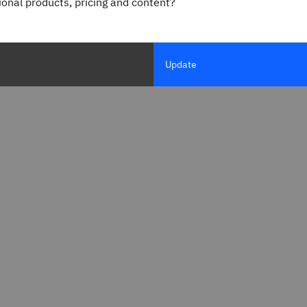
gional products, pricing and content?
Manfaatkan pendekatan tanp
dengan cepat sebagai API, di
Update