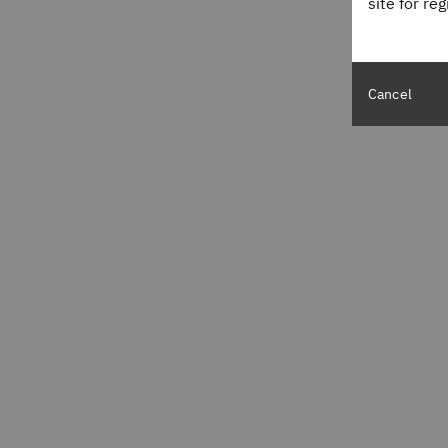
site for re
Cancel