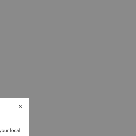
×
da
your local