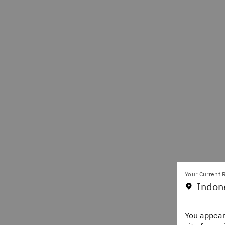
Your Current R
Indon
You appear