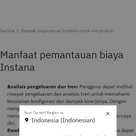
Gambar 1: Dampak biaya sesuai konteks untuk rilis produk
Manfaat pemantauan biaya
Instana
Analisis pengeluaran dan tren:
Pengguna dapat melihat
riwayat pengeluaran dan analisis tren untuk memahami
kesalahan konfigurasi dan dampak kinerjanya. Dengan
menggunakan informasi ini pengguna dapat
×
Your Current Region is:
memperkirakan pengeluaran biaya dengan lebih percaya
Indonesia (Indonesian)
diri.
Pemberitahuan proaktif tentang biaya:
Pengguna dapat