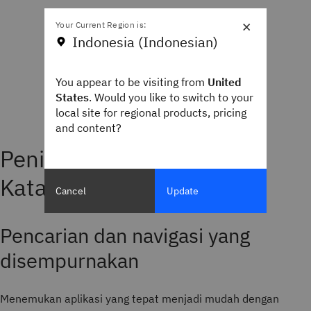
×
Your Current Region is:
Indonesia (Indonesian)
You appear to be visiting from
United
States
. Would you like to switch to your
local site for regional products, pricing
and content?
Peningkatan utama untuk
Katalog Aplikasi MaaS360
Cancel
Update
Pencarian dan navigasi yang
disempurnakan
Menemukan aplikasi yang tepat menjadi mudah dengan