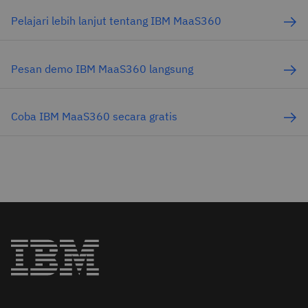
Pelajari lebih lanjut tentang IBM MaaS360
Pesan demo IBM MaaS360 langsung
Coba IBM MaaS360 secara gratis