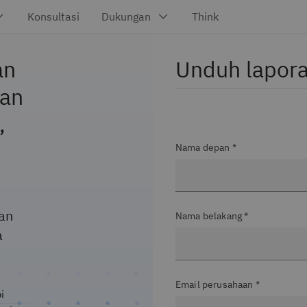
an
Unduh lapora
uan
,
Nama depan *
an
Nama belakang *
a
Email perusahaan *
i