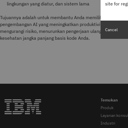
site for re
lingkungan yang diatur, dan sistem lama
Tujuannya adalah untuk membantu Anda memilih alat
pengembangan AI yang meningkatkan produktivitas sekaligus
Cancel
mengurangi risiko, menurunkan pengerjaan ulang, dan mendu
kesehatan jangka panjang basis kode Anda.
Produk
Layanan konsul
Industri