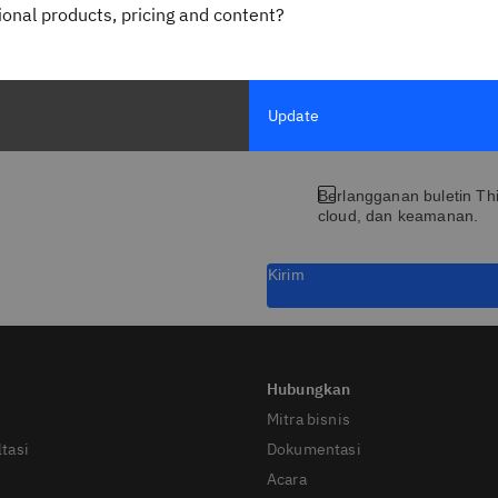
gional products, pricing and content?
Jabatan
Update
kung
* Semua bidang wajib diisi
Berlangganan buletin Thi
cloud, dan keamanan.
Kirim
Mitra bisnis
tasi
Dokumentasi
Acara