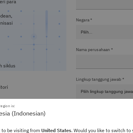
eri para
t
odean,
Negara *
nisasi
Nama perusahaan *
 siklus
Lingkup tanggung jawab *
tori
n,
egion is:
Level pekerjaan*
esia (Indonesian)
n di
an,
 to be visiting from
United States
. Would you like to switch to 