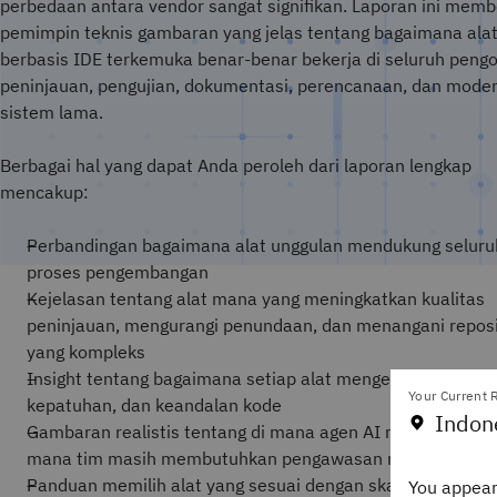
perbedaan antara vendor sangat signifikan. Laporan ini memb
pemimpin teknis gambaran yang jelas tentang bagaimana ala
berbasis IDE terkemuka benar-benar bekerja di seluruh peng
peninjauan, pengujian, dokumentasi, perencanaan, dan moder
sistem lama.
Berbagai hal yang dapat Anda peroleh dari laporan lengkap
mencakup:
Perbandingan bagaimana alat unggulan mendukung seluruh
proses pengembangan
Kejelasan tentang alat mana yang meningkatkan kualitas
peninjauan, mengurangi penundaan, dan menangani reposi
yang kompleks
Insight tentang bagaimana setiap alat mengelola keamana
Your Current R
kepatuhan, dan keandalan kode
Indon
Gambaran realistis tentang di mana agen AI membantu da
mana tim masih membutuhkan pengawasan manusia
Panduan memilih alat yang sesuai dengan skala perusaha
You appear