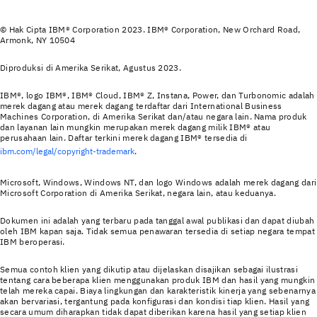
© Hak Cipta IBM® Corporation 2023. IBM® Corporation, New Orchard Road,
Armonk, NY 10504
Diproduksi di Amerika Serikat, Agustus 2023.
IBM®, logo IBM®, IBM® Cloud, IBM® Z, Instana, Power, dan Turbonomic adalah
merek dagang atau merek dagang terdaftar dari International Business
Machines Corporation, di Amerika Serikat dan/atau negara lain. Nama produk
dan layanan lain mungkin merupakan merek dagang milik IBM® atau
perusahaan lain. Daftar terkini merek dagang IBM® tersedia di
ibm.com/legal/copyright-trademark
.
Microsoft, Windows, Windows NT, dan logo Windows adalah merek dagang dari
Microsoft Corporation di Amerika Serikat, negara lain, atau keduanya.
Dokumen ini adalah yang terbaru pada tanggal awal publikasi dan dapat diubah
oleh IBM kapan saja. Tidak semua penawaran tersedia di setiap negara tempat
IBM beroperasi.
Semua contoh klien yang dikutip atau dijelaskan disajikan sebagai ilustrasi
tentang cara beberapa klien menggunakan produk IBM dan hasil yang mungkin
telah mereka capai. Biaya lingkungan dan karakteristik kinerja yang sebenarnya
akan bervariasi, tergantung pada konfigurasi dan kondisi tiap klien. Hasil yang
secara umum diharapkan tidak dapat diberikan karena hasil yang setiap klien