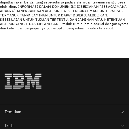
dapatkan akan bergantung sepenuhnya pada sistem dan layanan yang dipesan
oleh klien. INFORMASI DALAM DOKUMEN INI DISEDIAKAN “SEBAGAIMANA
ADANYA” TANPA JAMINAN APA PUN, BAIK TERSURAT MAUPUN TERSIRAT,
TERMASUK TANPA JAMINAN UNTUK DAPAT DIPERJUALBELIKAN,
KESESUAIAN UNTUK TUJUAN TERTENTU, DAN JAMINAN ATAU KETENTUAN
APA PUN YANG TIDAK MELANGGAR. Produk IBM dijamin sesuai dengan syarat
dan ketentuan perjanjian yang mengatur penyediaan produk tersebut.