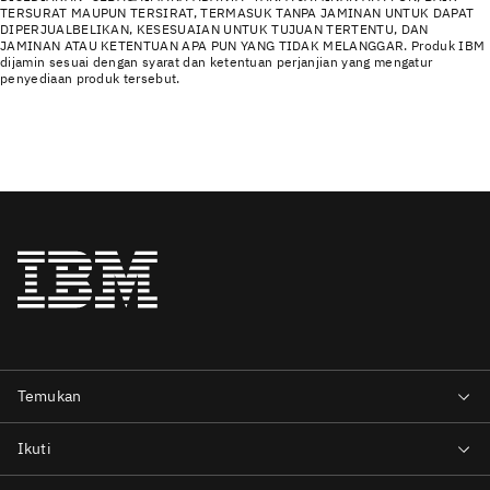
TERSURAT MAUPUN TERSIRAT, TERMASUK TANPA JAMINAN UNTUK DAPAT
DIPERJUALBELIKAN, KESESUAIAN UNTUK TUJUAN TERTENTU, DAN
JAMINAN ATAU KETENTUAN APA PUN YANG TIDAK MELANGGAR. Produk IBM
dijamin sesuai dengan syarat dan ketentuan perjanjian yang mengatur
penyediaan produk tersebut.