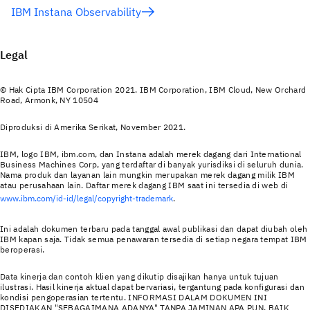
IBM Instana Observability
Legal
© Hak Cipta IBM Corporation 2021. IBM Corporation, IBM Cloud, New Orchard
Road, Armonk, NY 10504
Diproduksi di Amerika Serikat, November 2021.
IBM, logo IBM, ibm.com, dan Instana adalah merek dagang dari International
Business Machines Corp, yang terdaftar di banyak yurisdiksi di seluruh dunia.
Nama produk dan layanan lain mungkin merupakan merek dagang milik IBM
atau perusahaan lain. Daftar merek dagang IBM saat ini tersedia di web di
www.ibm.com/id-id/legal/copyright-trademark
.
Ini adalah dokumen terbaru pada tanggal awal publikasi dan dapat diubah oleh
IBM kapan saja. Tidak semua penawaran tersedia di setiap negara tempat IBM
beroperasi.
Data kinerja dan contoh klien yang dikutip disajikan hanya untuk tujuan
ilustrasi. Hasil kinerja aktual dapat bervariasi, tergantung pada konfigurasi dan
kondisi pengoperasian tertentu. INFORMASI DALAM DOKUMEN INI
DISEDIAKAN "SEBAGAIMANA ADANYA" TANPA JAMINAN APA PUN, BAIK