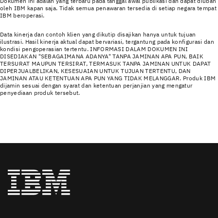
Dokumen ini adalah yang terbaru pada tanggal awal publikasi dan dapat diubah
oleh IBM kapan saja. Tidak semua penawaran tersedia di setiap negara tempat
IBM beroperasi.
Data kinerja dan contoh klien yang dikutip disajikan hanya untuk tujuan
ilustrasi. Hasil kinerja aktual dapat bervariasi, tergantung pada konfigurasi dan
kondisi pengoperasian tertentu. INFORMASI DALAM DOKUMEN INI
DISEDIAKAN "SEBAGAIMANA ADANYA" TANPA JAMINAN APA PUN, BAIK
TERSURAT MAUPUN TERSIRAT, TERMASUK TANPA JAMINAN UNTUK DAPAT
DIPERJUALBELIKAN, KESESUAIAN UNTUK TUJUAN TERTENTU, DAN
JAMINAN ATAU KETENTUAN APA PUN YANG TIDAK MELANGGAR. Produk IBM
dijamin sesuai dengan syarat dan ketentuan perjanjian yang mengatur
penyediaan produk tersebut.