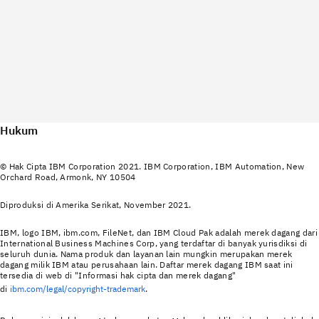
Hukum
© Hak Cipta IBM Corporation 2021. IBM Corporation, IBM Automation, New
Orchard Road, Armonk, NY 10504
Diproduksi di Amerika Serikat, November 2021.
IBM, logo IBM, ibm.com, FileNet, dan IBM Cloud Pak adalah merek dagang dari
International Business Machines Corp, yang terdaftar di banyak yurisdiksi di
seluruh dunia. Nama produk dan layanan lain mungkin merupakan merek
dagang milik IBM atau perusahaan lain. Daftar merek dagang IBM saat ini
tersedia di web di "Informasi hak cipta dan merek dagang"
di
ibm.com/legal/copyright-trademark
.