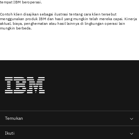
tempat IBM beroperasi.
Contoh klien disajikan sebagai ilustrasi tentang cara klien tersebut
menggunakan produk IBM dan hasil yang mungkin telah mereka capai. Kinerja
aktual, biaya, penghematan atau hasil lainnya di lingkungan operasi lain
mungkin berbeda.