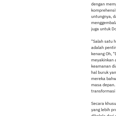
dengan mempe
komprehensif
untungnya, d
menggembalak
juga untuk D
"Salah satu 
adalah pentin
kenang Oh, "
meyakinkan a
keamanan dian
hal buruk ya
mereka bahw
masa depan.
transformasi
Secara khusu
yang lebih p
dikelola dari