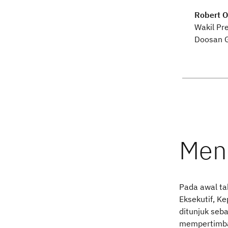
Robert 
Wakil Pr
Doosan G
Pada awal ta
Eksekutif, K
ditunjuk seb
mempertimba