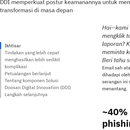
DDI memperkuat postur keamanannya untuk me
transformasi di masa depan
Hai—kami 
mengklik t
laporan? K
meminta ka
Beri tahu 
Email sah at
dihadapi ole
serangan ini
menantang.
~40% s
phishi