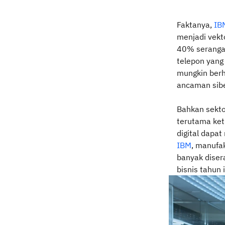
Faktanya,
IB
menjadi vekt
40% serangan
telepon yang 
mungkin berh
ancaman sibe
Bahkan sekto
terutama ket
digital dapa
IBM
, manufa
banyak diser
bisnis tahun i