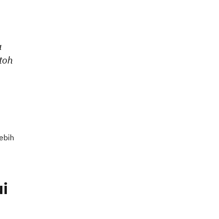
a
toh
ebih
i