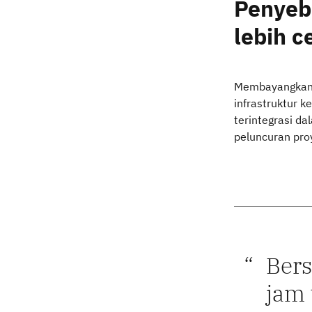
Penyeb
lebih c
Membayangkan
infrastruktur 
terintegrasi da
peluncuran pro
Bers
jam 