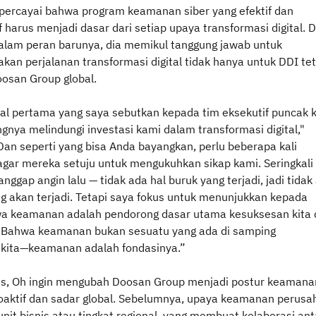
rcayai bahwa program keamanan siber yang efektif dan
 harus menjadi dasar dari setiap upaya transformasi digital. 
alam peran barunya, dia memikul tanggung jawab untuk
an perjalanan transformasi digital tidak hanya untuk DDI tet
oosan Group global.
hal pertama yang saya sebutkan kepada tim eksekutif puncak 
gnya melindungi investasi kami dalam transformasi digital,"
Dan seperti yang bisa Anda bayangkan, perlu beberapa kali
gar mereka setuju untuk mengukuhkan sikap kami. Seringkali
ggap angin lalu — tidak ada hal buruk yang terjadi, jadi tidak
ng akan terjadi. Tetapi saya fokus untuk menunjukkan kepada
a keamanan adalah pendorong dasar utama kesuksesan kita 
 Bahwa keamanan bukan sesuatu yang ada di samping
 kita—keamanan adalah fondasinya.”
s, Oh ingin mengubah Doosan Group menjadi postur keamana
roaktif dan sadar global. Sebelumnya, upaya keamanan perus
 unit bisnis atau tingkat regional, yang membuat kolaborasi ant