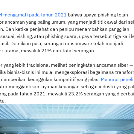
M mengamati pada tahun 2021
bahwa upaya phishing telah
or ancaman yang paling umum, yang menjadi titik awal dari se
. Dan ketika penjahat dan penipu menambahkan panggilan
sesuai, vishing, atau phishing suara, upaya tersebut tiga kali l
asil. Demikian pula, serangan ransomware telah menjadi
r utama, mewakili 21% dari total serangan.
r yang lebih tradisional melihat peningkatan ancaman siber —
ika bisnis-bisnis ini mulai mengeksplorasi bagaimana transfo
t memberikan keunggulan kompetitif yang jelas.
Menurut peneli
ktur menggantikan layanan keuangan sebagai industri yang pal
ang pada tahun 2021, mewakili 23,2% serangan yang diperbai
tu.