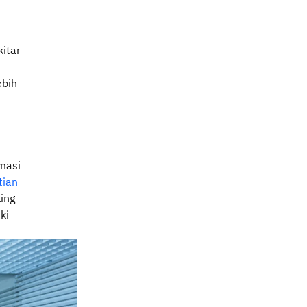
kitar
ebih
rmasi
tian
ing
ki