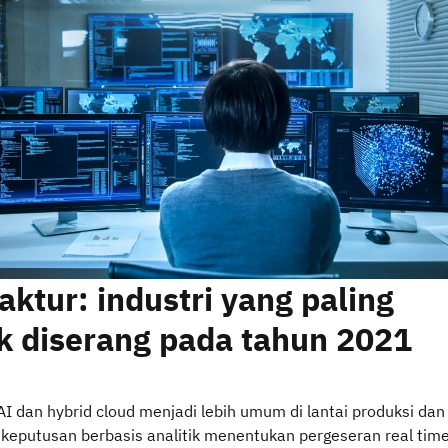
ktur: industri yang paling
k diserang pada tahun 2021
AI dan hybrid cloud menjadi lebih umum di lantai produksi dan
keputusan berbasis analitik menentukan pergeseran real tim