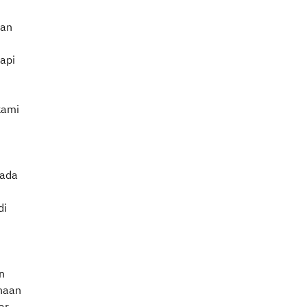
Dan
api
kami
 ada
di
n
ahaan
ar