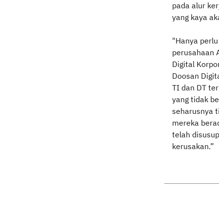
pada alur ke
yang kaya ak
"Hanya perlu
perusahaan A
Digital Korpo
Doosan Digit
TI dan DT te
yang tidak b
seharusnya ti
mereka berad
telah disusu
kerusakan.”