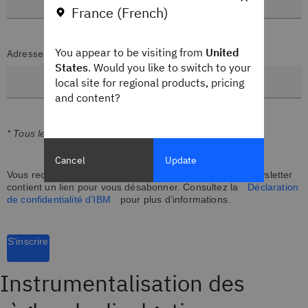
France (French)
You appear to be visiting from
United
Adresse e-mail professionnelle*
States
. Would you like to switch to your
local site for regional products, pricing
and content?
* Tous les champs sont obligatoires
Cancel
Update
Vous recevrez votre abonnement en anglais. Chaque newsletter
contient un lien pour vous désabonner. Consultez la
Déclaration
de confidentialité d’IBM
pour plus d’informations.
S’inscrire
Instrumentalisation des