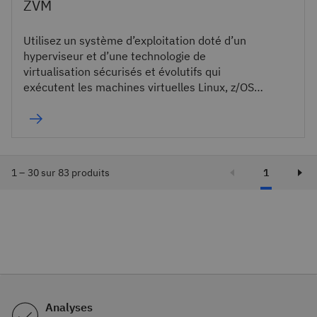
ZVM
Utilisez un système d’exploitation doté d’un
hyperviseur et d’une technologie de
virtualisation sécurisés et évolutifs qui
exécutent les machines virtuelles Linux, z/OS,
z/VSE et z/TPF, ainsi que Red Hat OpenShift sur
les serveurs zSystems et LinuxONE.
1 – 30 sur 83 produits
1
Analyses