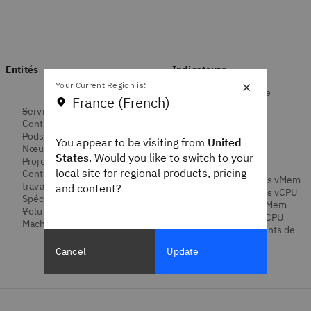
Entités
Indicateurs
×
Your Current Region is:
Temps de réponse
France (French)
Transactions
Services
vMem
Conteneurs
Requête vMem
Pods de conteneur
You appear to be visiting from
United
vCPU
Nœuds de conteneur
Requête vCPU
States
. Would you like to switch to your
Projets (espaces de noms)
Régulation vCPU
local site for regional products, pricing
Contrôleurs de charge de
Quota de requêtes vMem
travail
and content?
Quota de requêtes vCPU
Spéc. conteneur
Quota de limite vMem
Volumes
Quota de limite vCPU
Machines virtuelles
Produits dépendants de
l’infrastructure
Cancel
Update