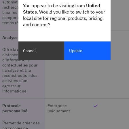
automatisée et
You appear to be visiting from
United
recherche d'IOC, de
States
. Would you like to switch to your
binaires et de
comportements en
local site for regional products, pricing
temps réel
and content?
Analyse légale
Enterprise
uniquement
Offre la collecte à
Cancel
Update
distance
d’informations
contextuelles pour
l’analyse et à la
reconstruction des
activités d’un
agresseur
informatique
Protocole
Enterprise
personnalisé
uniquement
Permet de créer des
protocoles de