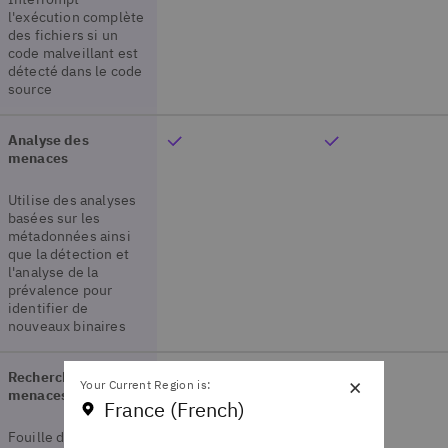
l'exécution complète
des fichiers si un
code malveillant est
détecté dans le code
source
Analyse des
menaces
Utilise des analyses
basées sur les
métadonnées ainsi
que la détection et
l'analyse de la
prévalence pour
identifier de
nouveaux binaires
Recherche des
×
Your Current Region is:
menaces
France (French)
Fouille de données