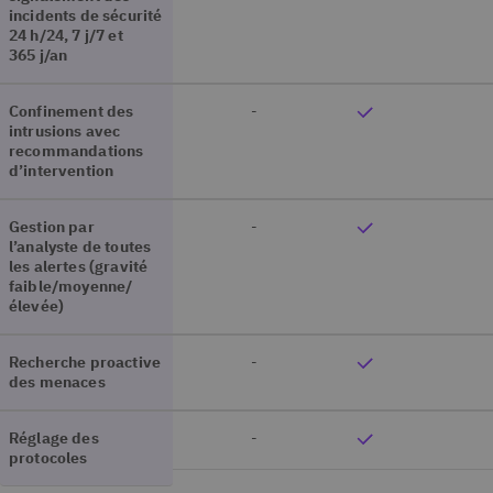
incidents de sécurité
24 h/24, 7 j/7 et
365 j/an
Confinement des
-
intrusions avec
recommandations
d’intervention
Gestion par
-
l’analyste de toutes
les alertes (gravité
faible/moyenne/
élevée)
Recherche proactive
-
des menaces
Réglage des
-
protocoles