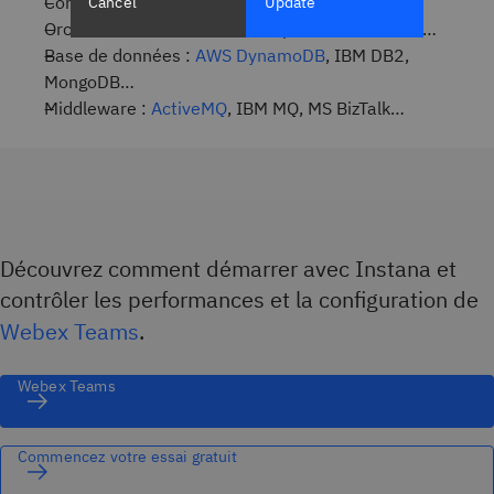
Conteneurs :
Docker
, containerd…
Cancel
Update
Orchestration :
Kubernetes
, OpenShift, Rancher…
Base de données :
AWS DynamoDB
, IBM DB2,
MongoDB…
Middleware :
ActiveMQ
, IBM MQ, MS BizTalk…
Découvrez comment démarrer avec Instana et
contrôler les performances et la configuration de
Webex Teams
.
Webex Teams
Commencez votre essai gratuit