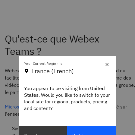
×
Your Current Region is:
France (French)
Webex Teams est une application basée sur le cloud qui
facilite le travail d'équipe en offrant des outils comme des
vidéoconférences, des réunions, une messagerie de groupe,
You appear to be visiting from
United
le partage de fichiers et un tableau blanc.
States
. Would you like to switch to your
local site for regional products, pricing
Microservice Monitoring
d'Instana offre une visibilité sur
and content?
l'ensemble de la pile :
Systèmes d'exploitation :
AIX
, Windows, Linux...