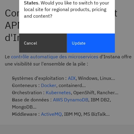
States
. Would you like to switch to your
local site for regional products, pricing
and content?
Cancel
Update
Le
contrôle automatique des microservices
d'Instana offre
une visibilité sur l'ensemble de la pile :
Systèmes d'exploitation :
AIX
, Windows, Linux…
Conteneurs :
Docker
, containerd…
Orchestration :
Kubernetes
, OpenShift, Rancher…
Base de données :
AWS DynamoDB
, IBM DB2,
MongoDB…
Middleware :
ActiveMQ
, IBM MQ, MS BizTalk…