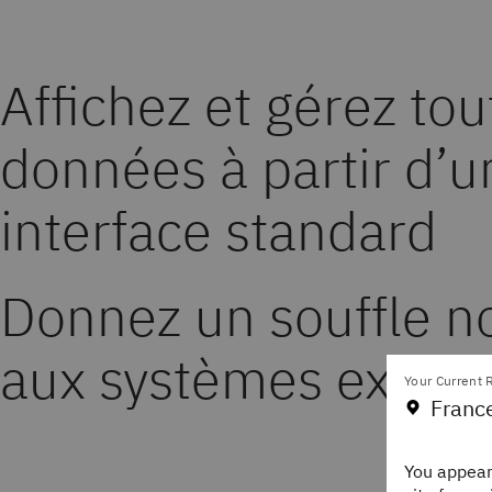
Affichez et gérez tou
données à partir d’u
interface standard
Donnez un souffle 
aux systèmes exista
Your Current R
Franc
You appear