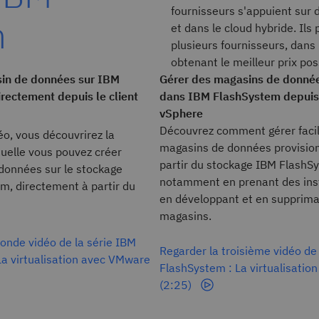
fournisseurs s'appuient sur 
m
et dans le cloud hybride. Ils
plusieurs fournisseurs, dans 
obtenant le meilleur prix po
in de données sur IBM
Gérer des magasins de donnée
rectement depuis le client
dans IBM FlashSystem depuis 
vSphere
Découvrez comment gérer faci
o, vous découvrirez la
magasins de données provisio
aquelle vous pouvez créer
partir du stockage IBM FlashS
données sur le stockage
notamment en prenant des ins
m, directement à partir du
en développant et en supprima
magasins.
onde vidéo de la série IBM
Regarder la troisième vidéo de
La virtualisation avec VMware
FlashSystem : La virtualisati
(2:25)