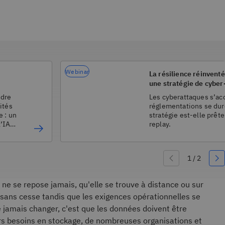
Webinar
La résilience réinventé
une stratégie de cyber
pérenne, pilotée par l'
ndre
Les cyberattaques s’ac
ités
réglementations se dur
e : un
stratégie est-elle prête
l’IA,
replay.
 ne se repose jamais, qu'elle se trouve à distance ou sur
 sans cesse tandis que les exigences opérationnelles se
e jamais changer, c'est que les données doivent être
eurs besoins en stockage, de nombreuses organisations et