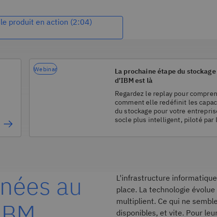
le produit en action (2:04)
Webinar
La prochaine étape du stockage
d’IBM est là
Regardez le replay pour compre
comment elle redéfinit les capac
du stockage pour votre entrepris
socle plus intelligent, piloté par 
au service de votre avenir.
nnées au
L'infrastructure informatique
place. La technologie évolue
multiplient. Ce qui ne sembl
IBM
disponibles, et vite. Pour l