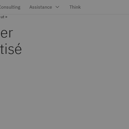
ut »
ter
tisé