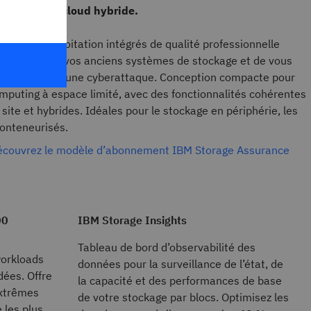
adaptées au cloud hybride.
ystèmes d’exploitation intégrés de qualité professionnelle
au souffle à vos anciens systèmes de stockage et de vous
permanente d’une cyberattaque. Conception compacte pour
puting à espace limité, avec des fonctionnalités cohérentes
ite et hybrides. Idéales pour le stockage en périphérie, les
conteneurisés.
t découvrez le modèle d’abonnement IBM Storage Assurance
00
IBM Storage Insights
Tableau de bord d’observabilité des
workloads
données pour la surveillance de l’état, de
dées. Offre
la capacité et des performances de base
extrêmes
de votre stockage par blocs. Optimisez les
 les plus