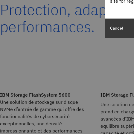
site for re
Protection, adaptati
performances.
Cancel
IBM Storage FlashSystem 5600
IBM Storage F
Une solution de stockage sur disque
Une solution d
NVMe d’entrée de gamme qui offre des
prend en charge
fonctionnalités de cybersécurité
avancées d’IBM
exceptionnelles, une densité
équilibre supér
impressionnante et des performances
capacité et opt