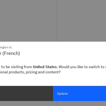
egion is:
e (French)
 to be visiting from
United States
. Would you like to switch to 
gional products, pricing and content?
Update