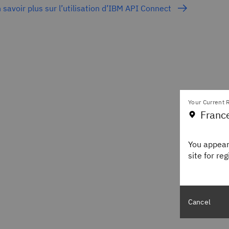
 savoir plus sur l’utilisation d’IBM API Connect
Your Current R
Franc
You appear
site for re
Cancel