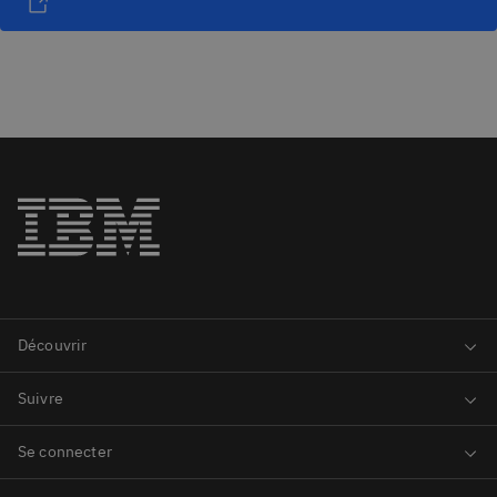
d’assistance sur Ariba Network.
Si vous avez des questions concernant le processus d’achats
d’IBM, veuillez consulter la page d’accueil Buy@IBM ou
contacter notre équipe de support.
Cordialement,
Transformations des achats Buy@IBM IBM Global
Procurement