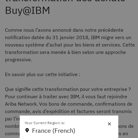
Comme nous l’avons annoncé dans notre précédente
notification datée du 31 janvier 2018, IBM migre vers un
nouveau système d’achat pour les biens et services. Cette
transformation sera menée à bien selon une approche
progressive.
En savoir plus sur cette initiative :
Que signifie cette transformation pour votre entreprise ?
Pour continuer à traiter avec IBM, il vous faut rejoindre
Ariba Network. Vos bons de commande, confirmations de
commande, avis d’expédition et factures seront transmis
par l’intermédiaire de cette plateforme qui offre de
×
Your Current Region is:
nombreux avantages, notamment la livraison des bons de
France (French)
commande en temps réel, l’utilisation de catalogues en