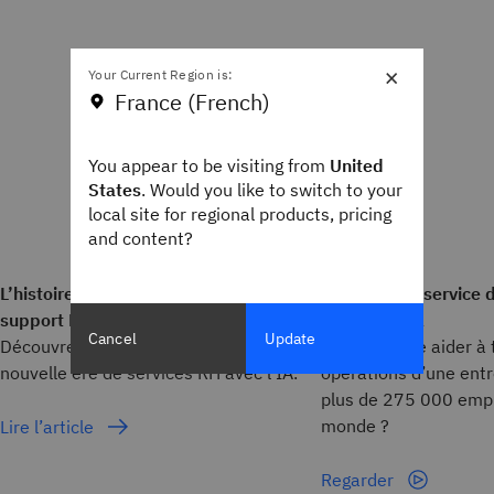
×
Your Current Region is:
France (French)
You appear to be visiting from
United
States
. Would you like to switch to your
local site for regional products, pricing
and content?
L’histoire d’IBM : transformer le
Comment le service 
support RH avec l’IA agentique
misé sur l’IA
Cancel
Update
Découvrez comment IBM ouvre une
L’IA peut-elle aider à
nouvelle ère de services RH avec l’IA.
opérations d’une ent
plus de 275 000 empl
monde ?
Lire l’article
Regarder