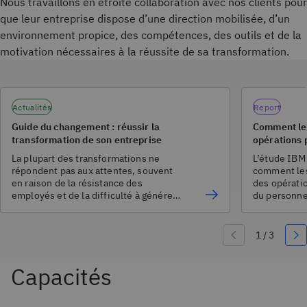
Nous travaillons en étroite collaboration avec nos clients pour
que leur entreprise dispose d’une direction mobilisée, d’un
environnement propice, des compétences, des outils et de la
motivation nécessaires à la réussite de sa transformation.
Actualités
Report
Guide du changement : réussir la
Comment les
transformation de son entreprise
opérations 
de devenir 
La plupart des transformations ne
L’étude IBM
répondent pas aux attentes, souvent
comment les
en raison de la résistance des
des opératio
employés et de la difficulté à générer
du personne
de la valeur au moment de
des collabor
dimensionner. Ces tactiques de
l’IA.
gestion du changement peuvent
contribuer à la réussite de votre
entreprise.