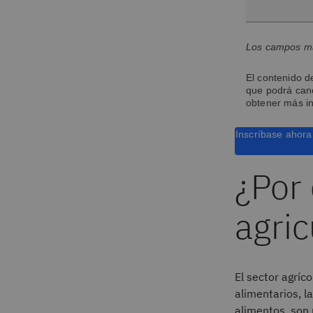
Los campos mar
El contenido d
que podrá canc
obtener más i
Inscríbase ahora
¿Por 
agric
El sector agríc
alimentarios, l
alimentos, son