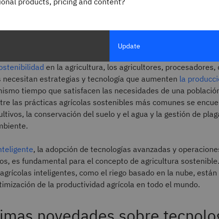
gional products, pricing and content?
mpo la preservación de los recursos y ecosistemas
 futuras. Hace hincapié en la salud ambiental, la
 económica y la equidad social.
Update
ostenibilidad
en la agricultura, los agricultores, procesadores, 
 necesitan estrategias y tecnología que aumenten
la producci
 mismo tiempo que satisfacen las necesidades de una població
tre las prácticas agrícolas sostenibles más comunes se encue
ultivos, la conservación del suelo y el agua y la gestión de pl
mbiente.
nteligente
, la adopción de tecnologías avanzadas y operacione
s, es fundamental para el concepto de agricultura sostenible.
agrícolas inteligentes, como el riego basado en la nube, está
imización de la productividad agrícola en todo el mundo.
timas novedades sobre tecnolog