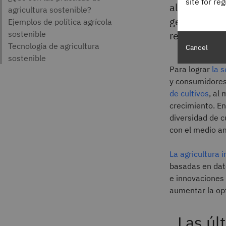
site for re
al mismo tie
generaciones
rentabilidad
Cancel
Para lograr
la s
y consumidores
de cultivos
, al
crecimiento. En
diversidad de c
con el medio a
La agricultura i
basadas en dato
e innovaciones 
aumentar la opt
Las úl