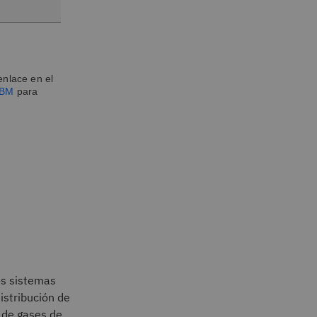
enlace en el
IBM
para
Los sistemas
istribución de
 de gases de