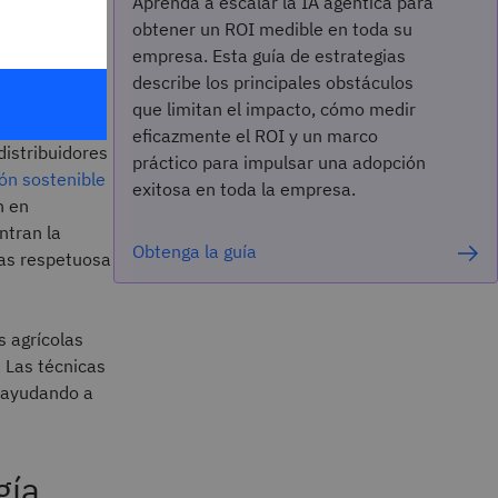
Aprenda a escalar la IA agéntica para
 para las
obtener un ROI medible en toda su
empresa. Esta guía de estrategias
describe los principales obstáculos
que limitan el impacto, cómo medir
eficazmente el ROI y un marco
distribuidores
práctico para impulsar una adopción
ón sostenible
exitosa en toda la empresa.
n en
ntran la
Obtenga la guía
agas respetuosa
s agrícolas
 Las técnicas
n ayudando a
ía,