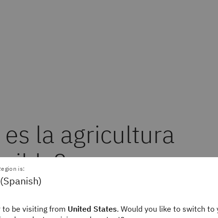
es la agricultura
enible?
egion is:
 (Spanish)
ra sostenible es un proceso agrícola que pretende
 to be visiting from
United States
. Would you like to switch to 
n agrícola y satisfacer las necesidades de fibra, g