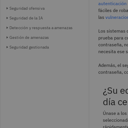
autenticación
Seguridad ofensiva
fáciles de rob
las
vulneracio
Seguridad de la IA
Detección y respuesta a amenazas
Los sistemas 
Gestión de amenazas
prueba para co
contraseña, no
Seguridad gestionada
necesita ese s
Además, el seg
contraseña, co
¿Su e
día ce
Únase a los 
seleccionad
rápidamente 