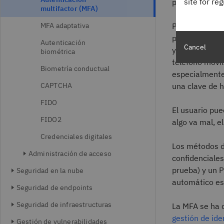
site for re
pruebas, pero
multifactor (MFA)
MFA adaptativa
Por ejemplo, p
posible que un
Autenticación
Cancel
y un código de
biométrica
teléfono móvil
Biometría conductual
especialmente
CAPTCHA
una clave de 
FIDO
El usuario pue
FIDO2
algo va mal, el
Credenciales digitales
Los métodos de
Administración de acceso
confidenciales
prueba) y un P
Seguridad en la nube
automático es
Seguridad de endpoints
Seguridad de infraestructuras
La MFA se ha 
gestión de ide
Gestión de vulnerabilidades