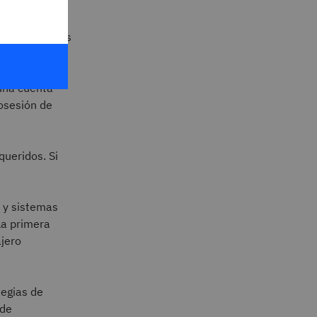
da por MFA, es
primer factor)
envía al
 una cuenta
osesión de
queridos. Si
s y sistemas
(la primera
ajero
tegias de
 de