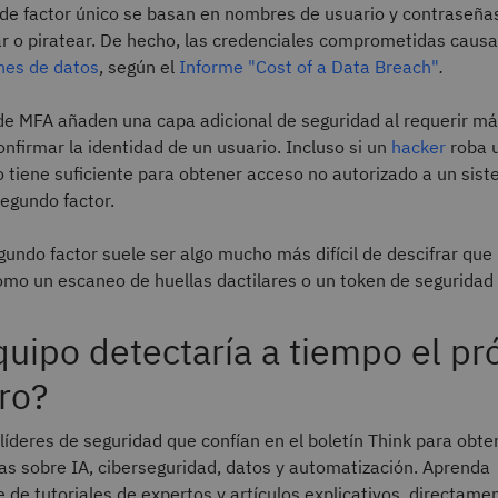
de factor único se basan en nombres de usuario y contraseña
ar o piratear. De hecho, las credenciales comprometidas caus
nes de datos
, según el
Informe "Cost of a Data Breach"
.
de MFA añaden una capa adicional de seguridad al requerir m
nfirmar la identidad de un usuario. Incluso si un
hacker
roba 
 tiene suficiente para obtener acceso no autorizado a un sis
egundo factor.
undo factor suele ser algo mucho más difícil de descifrar que
mo un escaneo de huellas dactilares o un token de seguridad f
quipo detectaría a tiempo el p
ro?
líderes de seguridad que confían en el boletín Think para obte
as sobre IA, ciberseguridad, datos y automatización. Aprenda
de tutoriales de expertos y artículos explicativos, directame