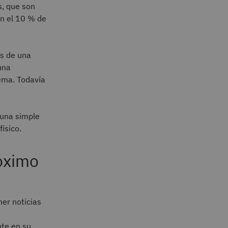
s, que son
an el 10 % de
ás de una
una
tema. Todavía
 una simple
ísico.
róximo
ner noticias
nte en su