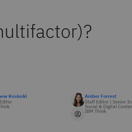
ultifactor)?
hew Kosinski
Amber Forrest
 Editor
Staff Editor | Senior I
hink
Social & Digital Conte
IBM Think