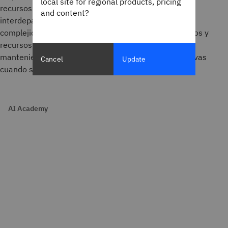
local site for regional products, pricing
recursos compartidos, las dependencias
and content?
interdepartamentales y la propiedad de los datos. La
complejidad radica en determinar qué usuarios, grupos y
recursos pertenecen a qué entidad organizativa,
manteniendo al mismo tiempo las relaciones operativas
Cancel
Update
cuando sea necesario.
AI Academy