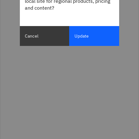
local site for regional products, pricing
and content?
Cancel
Update