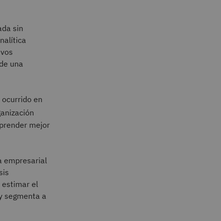
ada sin
nalítica
evos
 de una
 ocurrido en
anización
mprender mejor
ca empresarial
sis
 estimar el
a y segmenta a