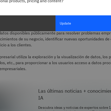
gional products, pricing and content?
brir patrones, relaciones y conocimientos que ay
isiones empresariales.
Update
presarial implica a las empresas que utilizan datos generados
datos disponibles públicamente para resolver problemas empr
 cimientos de su negocio, identificar nuevas oportunidades de
cio a los clientes.
resarial utiliza la exploración y la visualización de datos, los
dos, etc., para proporcionar a los usuarios acceso a datos pro
empresariales.
Las últimas noticias + conocimie
IA
Descubra ideas y noticias de expertos sobre I