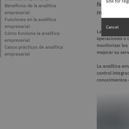
site for re
fin de descu
mejores dec
Cancel
La analítica em
operaciones o 
monitorizar los
mejorar su servi
La analítica emp
control integra
conocimientos 