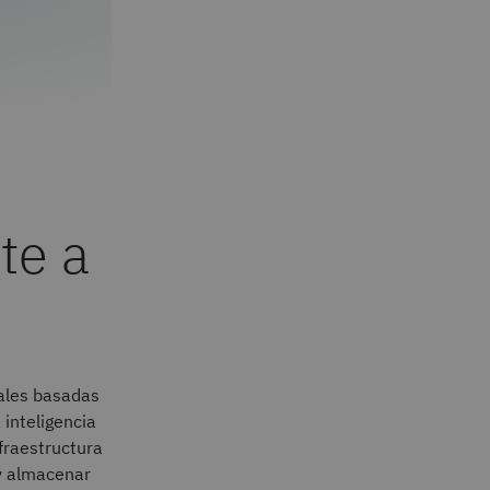
te a
ales basadas
 inteligencia
nfraestructura
 y almacenar