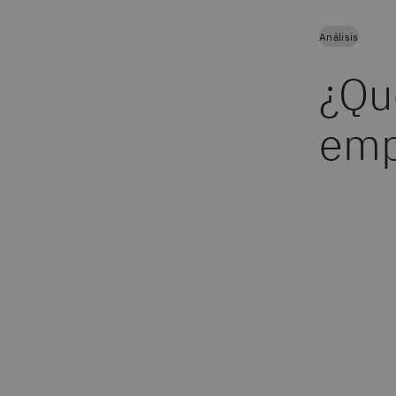
Análisis
¿Qué
emp