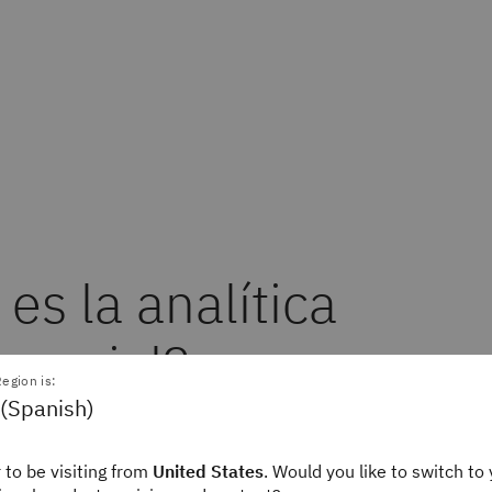
es la analítica
esarial?
egion is:
 (Spanish)
 de negocio hace referencia a los métodos estadísti
 to be visiting from
United States
. Would you like to switch to 
informáticas para procesar, extraer y visualizar da