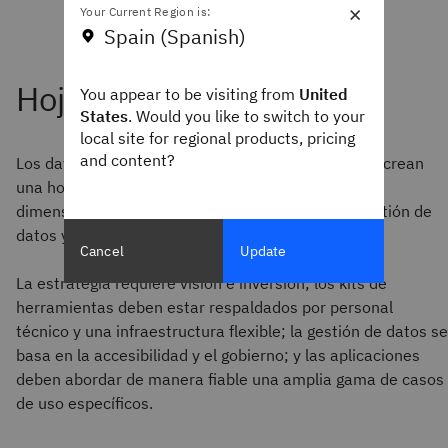
×
Your Current Region is:
Spain (Spanish)
You appear to be visiting from
United
States
. Would you like to switch to your
local site for regional products, pricing
and content?
Los datos de la encuesta muestran que los líderes crean
una hoja de ruta de la IA basándose en cuatro
dimensiones: estrategia, kits de herramientas, gestión de
datos y aplicaciones.
Cancel
Update
La estrategia requiere visión e inversión; los kits de
herramientas deben estar respaldados por personal
técnico y una infraestructura flexible; la gestión de datos se
basa en la accesibilidad y el gobierno; y las aplicaciones
deben abordar de manera fiable una amplia gama de casos
de uso específicos.