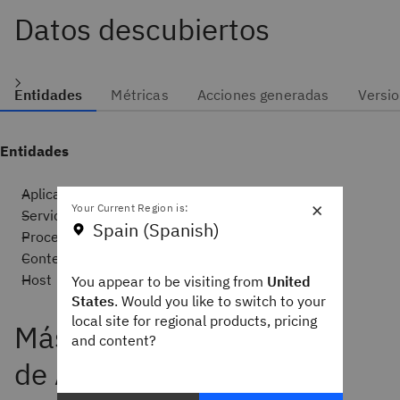
Datos descubiertos
Entidades
Métricas
Acciones generadas
Versi
Entidades
Aplicación
×
Your Current Region is:
Servicio
Spain (Spanish)
Proceso
Contenedor
Host
You appear to be visiting from
United
States
. Would you like to switch to your
local site for regional products, pricing
and content?