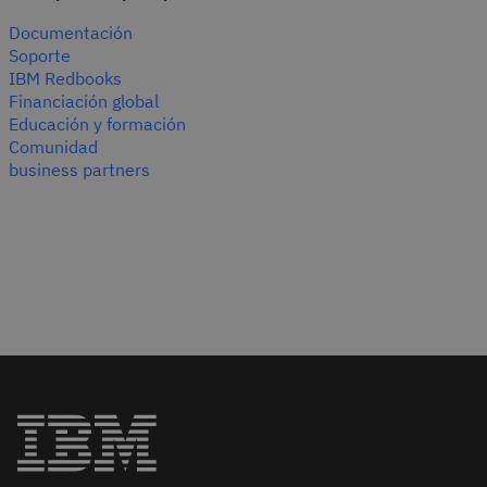
Documentación
Soporte
IBM Redbooks
Financiación global
Educación y formación
Comunidad
business partners