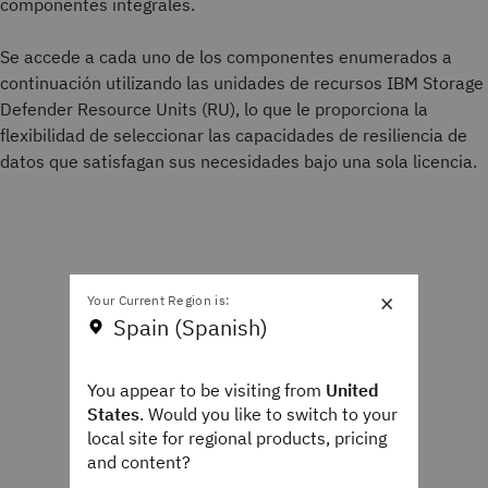
componentes integrales.
Se accede a cada uno de los componentes enumerados a
continuación utilizando las unidades de recursos IBM Storage
Defender Resource Units (RU), lo que le proporciona la
flexibilidad de seleccionar las capacidades de resiliencia de
datos que satisfagan sus necesidades bajo una sola licencia.
×
Your Current Region is:
Spain (Spanish)
You appear to be visiting from
United
States
. Would you like to switch to your
local site for regional products, pricing
and content?