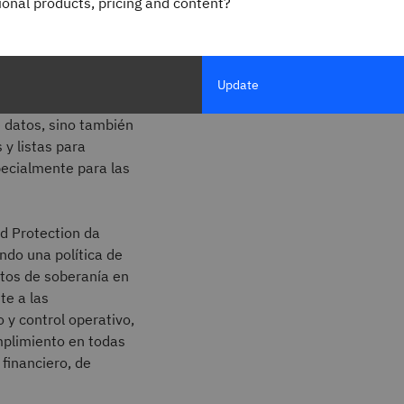
gional products, pricing and content?
ante políticas
istración pública, la
Update
 no solo deben
e datos, sino también
y listas para
pecialmente para las
d Protection da
ndo una política de
itos de soberanía en
te a las
 y control operativo,
mplimiento en todas
financiero, de