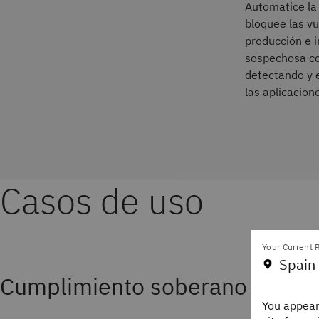
Automatice la 
bloquee las vu
producción e i
sospechosa con
detectando y e
las aplicacion
Casos de uso
Your Current R
Spain
Cumplimiento soberano
You appear