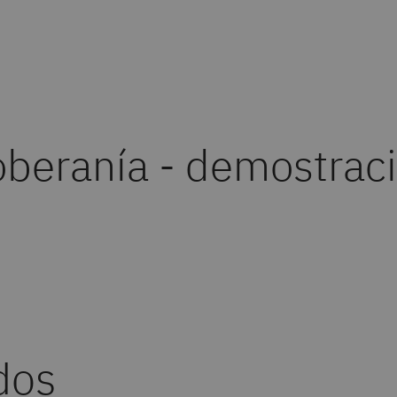
soberanía - demostrac
dos