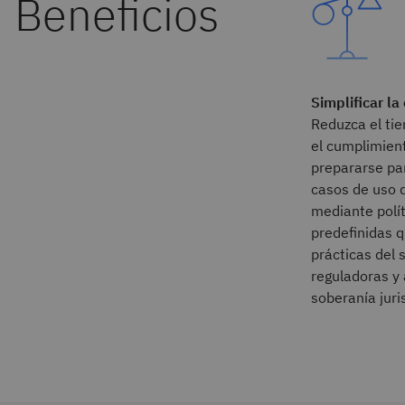
Simplificar l
Reduzca el ti
el cumplimien
prepararse par
casos de uso 
mediante polít
predefinidas q
prácticas del 
reguladoras y 
soberanía juri