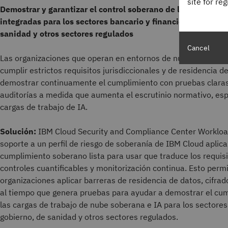
site for re
Demostrar y garantizar el control soberano de la nube medi
integradas para los sectores bancario y financiero, la admin
sanidad y otros sectores regulados
Cancel
Las organizaciones que operan en entornos de nube soberana
cumplir estrictos requisitos jurisdiccionales y de residencia d
demostrar continuamente el cumplimiento con pruebas claras 
auditorías a medida que aumenta el escrutinio normativo, es
cargas de trabajo de IA.
Solución:
IBM Cloud Security and Compliance Center Workloa
soporte a un perfil de riesgo de soberanía de IBM Cloud aplica
cumplimiento soberano lista para usar que traduce los requis
controles cuantificables y monitorización continua. Esto permi
organizaciones aplicar barreras de residencia de datos, cifrado
al tiempo que genera pruebas para ayudar a demostrar el cu
las cargas de trabajo de nube soberana e IA para los sectores 
gobierno, de sanidad y otros sectores regulados.