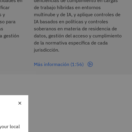
ntidades en
deficiencias de cumplimiento en cargas
ficar
de trabajo híbridas en entornos
s y
multinube y de IA, y aplique controles de
eso para
IA basados en políticas y controles
as
soberanos en materia de residencia de
a gestión
datos, gestión del acceso y cumplimiento
de la normativa específica de cada
jurisdicción.
Más información (1:56)
×
your local