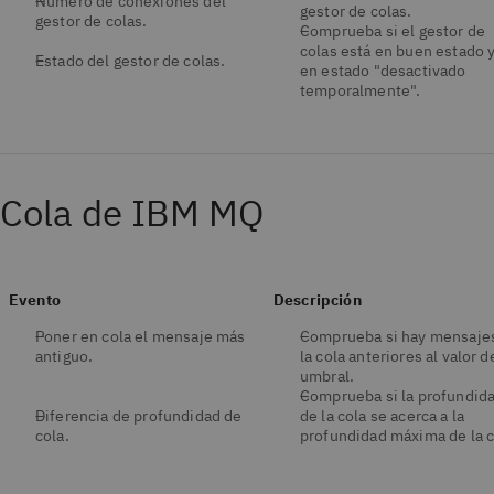
Número de conexiones del
gestor de colas.
gestor de colas.
Comprueba si el gestor de
colas está en buen estado 
Estado del gestor de colas.
en estado "desactivado
temporalmente".
Cola de IBM MQ
Evento
Descripción
Poner en cola el mensaje más
Comprueba si hay mensaje
antiguo.
la cola anteriores al valor d
umbral.
Comprueba si la profundid
Diferencia de profundidad de
de la cola se acerca a la
cola.
profundidad máxima de la c