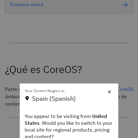
Empiece ahora
Parte de la pila de aplicaciones de microservicios,
CoreOS
×
Your Current Region is:
(enlace externo a ibm.com) es un servicio operativo de
Spain (Spanish)
contenedor de código abierto.
You appear to be visiting from
United
States
. Would you like to switch to your
local site for regional products, pricing
and content?