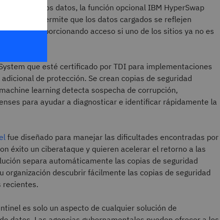
iliencia de los datos, la función opcional IBM HyperSwap
sta función permite que los datos cargados se reflejen
remoto, proporcionando acceso si uno de los sitios ya no es
System que esté certificado por TDI para implementaciones
adicional de protección. Se crean copias de seguridad
 machine learning detecta sospecha de corrupción,
nses para ayudar a diagnosticar e identificar rápidamente la
el
fue diseñado para manejar las dificultades encontradas por
n éxito un ciberataque y quieren acelerar el retorno a las
lución separa automáticamente las copias de seguridad
su organización descubrir fácilmente las copias de seguridad
 recientes.
tinel es solo un aspecto de cualquier solución de
e datos. Las agencias gubernamentales pueden ofrecer a los