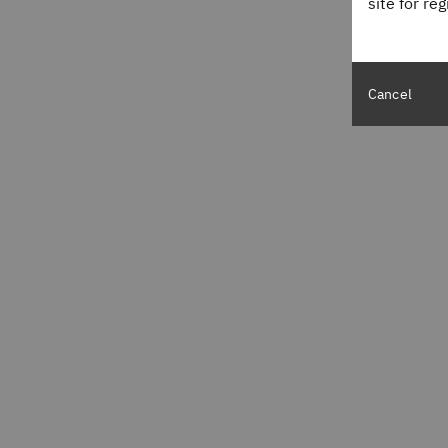
site for re
Cancel