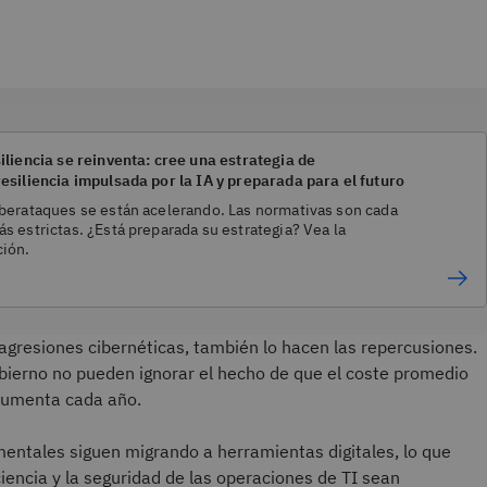
iliencia se reinventa: cree una estrategia de
resiliencia impulsada por la IA y preparada para el futuro
iberataques se están acelerando. Las normativas son cada
s estrictas. ¿Está preparada su estrategia? Vea la
ción.
gresiones cibernéticas, también lo hacen las repercusiones.
obierno no pueden ignorar el hecho de que el coste promedio
 aumenta cada año.
entales siguen migrando a herramientas digitales, lo que
ciencia y la seguridad de las operaciones de TI sean