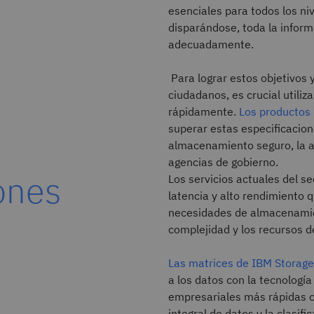
esenciales para todos los ni
disparándose, toda la infor
adecuadamente.
Para lograr estos objetivos y
ciudadanos, es crucial utiliz
rápidamente.
Los productos
superar estas especificacion
almacenamiento seguro, la al
agencias de gobierno.
ones
Los servicios actuales del 
latencia y alto rendimiento 
necesidades de almacenamient
complejidad y los recursos d
Las matrices de IBM Storag
a los datos con la tecnologí
empresariales más rápidas c
integral de datos y la clasi