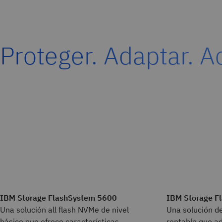
Proteger. Adaptar. A
IBM Storage FlashSystem 5600
IBM Storage F
Una solución all flash NVMe de nivel
Una solución 
básico que ofrece características
rentable que a