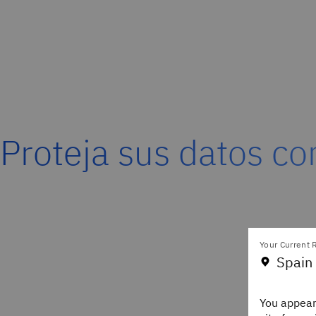
Proteja sus datos c
Your Current R
Spain
You appear