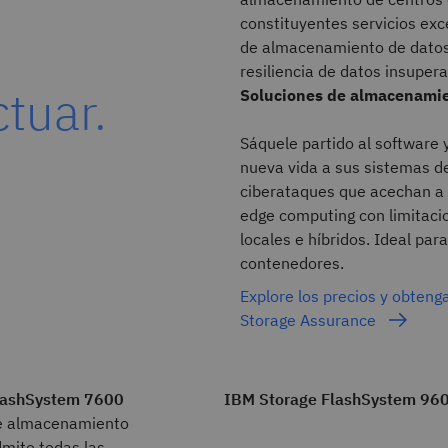
constituyentes servicios exc
de almacenamiento de datos c
resiliencia de datos insuper
ctuar.
Soluciones de almacenamie
Sáquele partido al software 
nueva vida a sus sistemas d
ciberataques que acechan a 
edge computing con limitaci
locales e híbridos. Ideal pa
contenedores.
Explore los precios y obten
Storage Assurance
lashSystem 7600
IBM Storage FlashSystem 96
de almacenamiento
dmite todas las