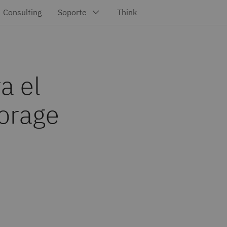
a el
orage