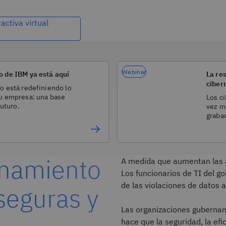
activa virtual
Webinar
 de IBM ya está aquí
La res
ciber
 está redefiniendo lo
u empresa: una base
Los c
uturo.
vez má
graba
enamiento
A medida que aumentan las a
Los funcionarios de TI del g
de las violaciones de datos
seguras y
Las organizaciones gubernam
hace que la seguridad, la efi