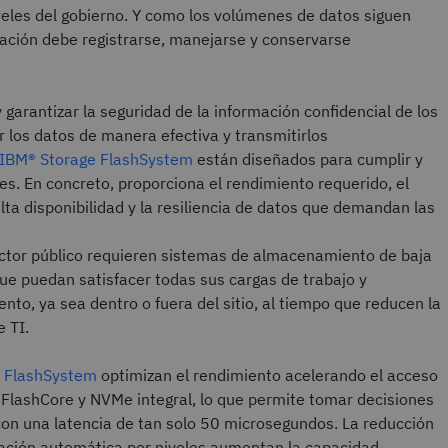
veles del gobierno. Y como los volúmenes de datos siguen
mación debe registrarse, manejarse y conservarse
 garantizar la seguridad de la información confidencial de los
ar los datos de manera efectiva y transmitirlos
 IBM® Storage FlashSystem
están diseñados para cumplir y
es. En concreto, proporciona el rendimiento requerido, el
ta disponibilidad y la resiliencia de datos que demandan las
sector público requieren sistemas de almacenamiento de baja
que puedan satisfacer todas sus cargas de trabajo y
o, ya sea dentro o fuera del sitio, al tiempo que reducen la
e TI.
e FlashSystem
optimizan el rendimiento acelerando el acceso
a FlashCore y NVMe integral, lo que permite tomar decisiones
on una latencia de tan solo 50 microsegundos. La reducción
ficación automática por niveles aumentan la capacidad