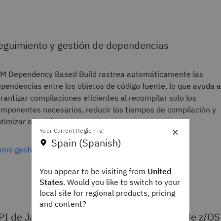
eguimiento y gestión de dependencias
M Dependency Based Build rastrea automáticamente las
pendencias entre los objetos de código fuente, lo que ayuda a
rantizar compilaciones eficientes al recompilar solo los
mponentes necesarios, reducir los tiempos de compilación y
timizar el rendimiento.
×
Your Current Region is:
Spain (Spanish)
mo gestionar las dependencias de compilación
You appear to be visiting from
United
States
. Would you like to switch to your
local site for regional products, pricing
and content?
PI de Java para automatización de tareas de z/OS