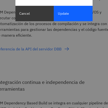
M Dependency Based Build permite ejecutar tareas z/OS y
Cancel
Update
ecutar comandos MVS y TSO/ISPF. Esta API admite la
tomatización de los procesos de compilación y se integra con
rramientas para gestionar las dependencias y el código fuent
 manera eficiente.
ferencia de la API del servidor DBB
ntegración continua e independencia de
erramientas
M Dependency Based Build se integra en cualquier pipeline de