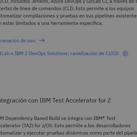
/CD, incluidos Jenkins, Azure DevOps y GitLab CI, a través de 
terfaz de línea de comandos (CLI). Esto permite a los equipos
tomatizar compilaciones y pruebas en sus pipelines existente
n estar limitados a una herramienta específica.
cenarios de uso
tLab e IBM Z DevOps Solutions; canalización de CI/CD
ntegración con IBM Test Accelerator for Z
M Dependency Based Build se integra con IBM® Test
celerator (TAZ) for z/OS. Esto permite a los desarrolladores
tomatizar y ejecutar pruebas dinámicas como parte del pipel