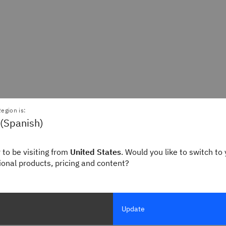
egion is:
 (Spanish)
 to be visiting from
United States
. Would you like to switch to 
gional products, pricing and content?
Update