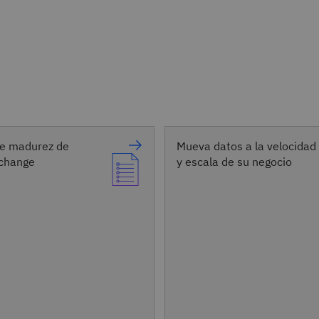
mpre actualizada del
vidores, y ofrece
 a distancia los
dos Venafi para crear y
o de licencias para
comparen entre
nar el proceso de
ect.​
de madurez de
Mueva datos a la velocidad
change
y escala de su negocio