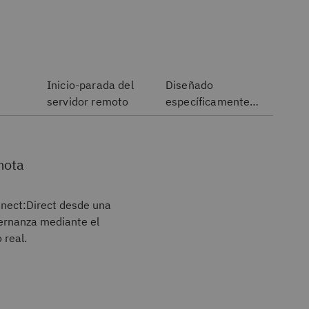
Inicio-parada del
Diseñado
servidor remoto
específicamente
para Connect:
Direct
mota
nnect:Direct desde una
bernanza mediante el
 real.