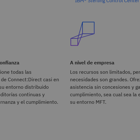
IBM® Sterling Control Center
onfianza
A nivel de empresa
tione todas las
Los recursos son limitados, per
 de Connect:Direct casi en
necesidades son grandes. Ofre
su entorno distribuido
asistencia sin concesiones y ga
uditorías continuas y
cumplimiento, sea cual sea la 
rnanza y el cumplimiento.
su entorno MFT.