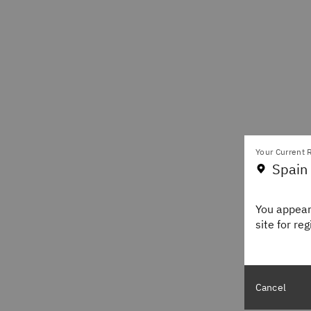
Your Current R
Spain
You appear
site for re
Cancel