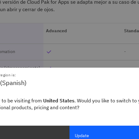
 versión de Cloud Pak for Apps se adapta mejor a su caso de 
n abrir y cerrar de ojos.
Advanced
Standa
omation
-
ls (almacenamiento)
-
egion is:
 (Spanish)
ft [sin
 to be visiting from
United States
. Would you like to switch to 
ución de Red Hat
gional products, pricing and content?
cripción Premium de
Update