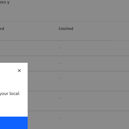
uso y
rd
Limited
-
-
×
-
your local
-
-