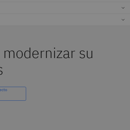
a modernizar su
s
ecto