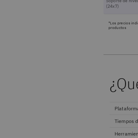
Soporte de nive
(24x7)
*Los precios indi
productos
¿Qué
Plataform
Tiempos d
Herramien