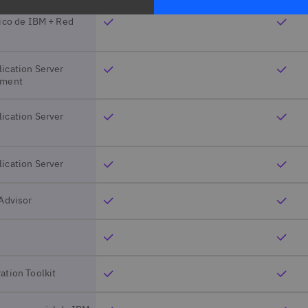
ico de IBM + Red
ication Server
yment
ication Server
ication Server
Advisor
tion Toolkit