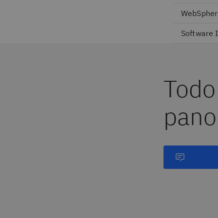
WebSphere
Software I
Todo
pano