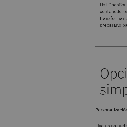
Hat OpenShif
contenedores
transformar 
prepararlo pa
Personalizació
Elija un paque