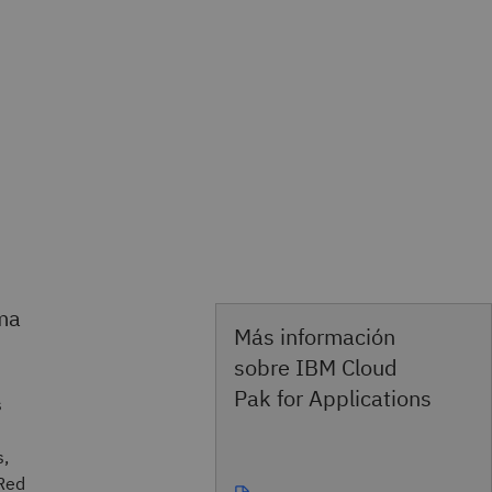
ma
Más información
sobre IBM Cloud
Pak for Applications
s
s,
 Red