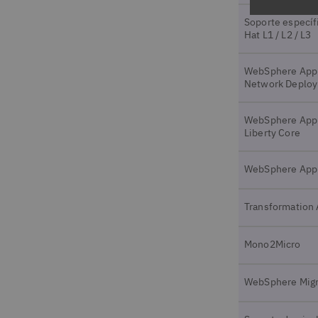
Soporte específ
Hat L1 / L2 / L3
WebSphere Appl
Network Deplo
WebSphere Appl
Liberty Core
WebSphere Appl
Transformation 
Mono2Micro
WebSphere Migra