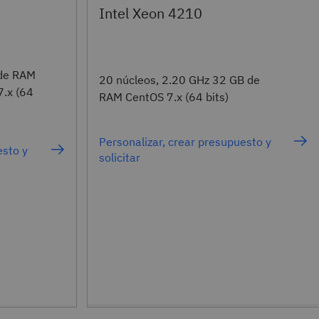
6
Intel Xeon 4210
 de RAM
20 núcleos, 2.20 GHz 32 GB de
7.x (64
RAM CentOS 7.x (64 bits)
Personalizar, crear presupuesto y
esto y
solicitar