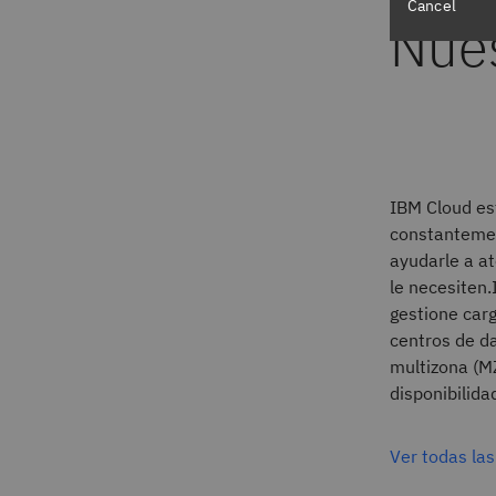
Cancel
IBM Cloud es
constantemen
ayudarle a a
le necesiten
gestione car
centros de da
multizona (M
disponibilida
Ver todas la