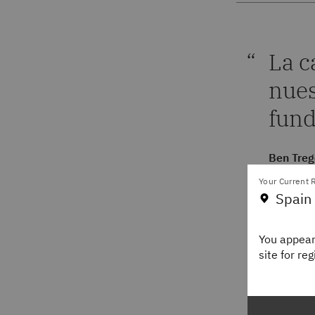
La c
nues
fund
Ben Tre
Senior V
Your Current R
Nanigan
Spain
You appear
site for re