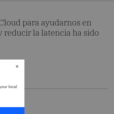
 Cloud para ayudarnos en
 reducir la latencia ha sido
×
your local