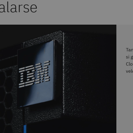
alarse
Tan
si 
Clo
vel