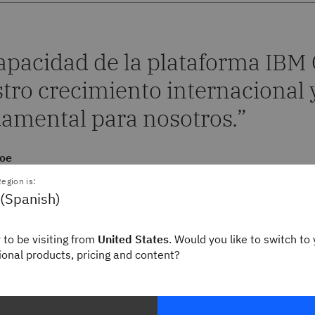
apacidad de la plataforma IBM
tro crecimiento internacional y
amental para nosotros.
goe
ice President of Business Development
egion is:
s
 (Spanish)
 to be visiting from
United States
. Would you like to switch to 
gional products, pricing and content?