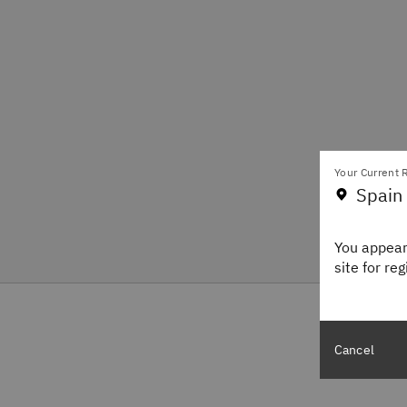
Your Current R
Spain
You appear
site for re
Cancel