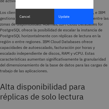
de actividad del 99,99 %.
Los clientes solo necesitan conectarse a un endpoint, e IBM
Cancel
Update
gestiona automáticamente la conmutación por error entre las
zonas de disponibilidad. Además, IBM Cloud Databases for
PostgreSQL ofrece la posibilidad de escalar la instancia de
PostgreSQL horizontalmente con réplicas de lectura en la
región o entre regiones. IBM Cloud Databases ofrece
capacidades de autoescalado, facturación por horas y
escalado independiente de discos, RAM y vCPU. Estas
características aumentan significativamente la granularidad
del dimensionamiento de la base de datos para las cargas de
trabajo de las aplicaciones.
Alta disponibilidad para
réplicas de solo lectura