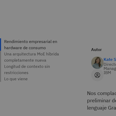
Autor
Kate 
Direct
Manag
IBM
Nos complac
preliminar 
lenguaje Gra