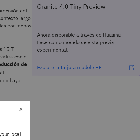
Granite 4.0 Tiny Preview
recisión del
contexto largo
les por menos
Ahora disponible a través de Hugging
Face como modelo de vista previa
s 15 T
experimental.
valiza con el
educción de
Explore la tarjeta modelo HF
el
uando haya
×
your local