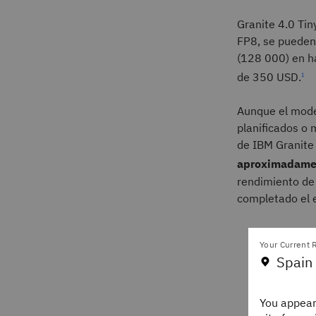
Granite 4.0 Ti
FP8, se pueden 
(128 000) en h
de 350 USD.
1
Aunque el model
planificados o 
de IBM Granite
aproximadamen
rendimiento de 
completado el 
Your Current R
Spain
You appear