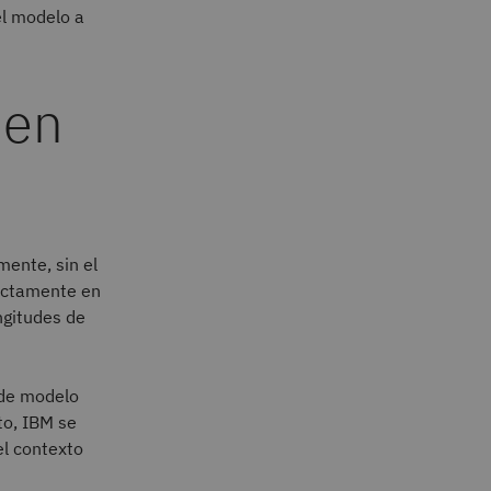
el modelo a
 en
mente, sin el
ectamente en
ngitudes de
 de modelo
to, IBM se
el contexto