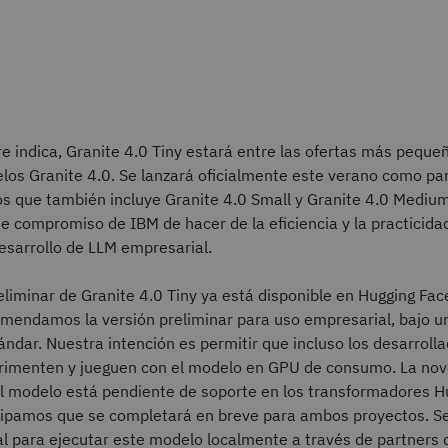
indica, Granite 4.0 Tiny estará entre las ofertas más pequeñ
los Granite 4.0. Se lanzará oficialmente este verano como pa
s que también incluye Granite 4.0 Small y Granite 4.0 Medium
me compromiso de IBM de hacer de la eficiencia y la practicidad
esarrollo de LLM empresarial.
eliminar de Granite 4.0 Tiny ya está disponible en Hugging Fa
mendamos la versión preliminar para uso empresarial, bajo un
ndar. Nuestra intención es permitir que incluso los desarroll
imenten y jueguen con el modelo en GPU de consumo. La no
el modelo está pendiente de soporte en los transformadores H
cipamos que se completará en breve para ambos proyectos. S
ial para ejecutar este modelo localmente a través de partners 