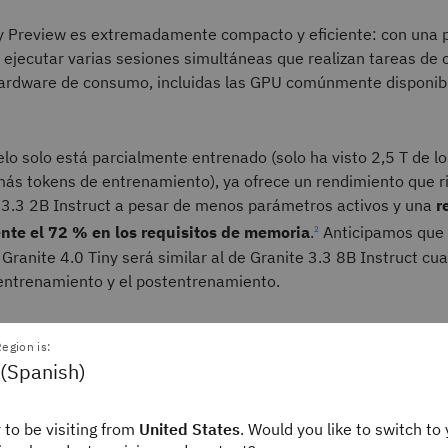
ny Preview es extremadamente compacto y eficiente: con una p
ejecutar varias sesiones simultáneas que realizan tareas de 
ardware de consumo, incluidas las GPU comúnmente disponib
o solo está parcialmente entrenado (solo ha visto 2,5 T de lo
más tokens de entrenamiento), ya ofrece un rendimiento que ri
 3.3 2B Instruct a pesar de menos parámetros activos y una
r
te el 72 % en los requisitos de memoria
.
Anticipamos que 
2
Granite 4.0 Tiny será similar al de Granite 3.3 8B Instruct c
entrenamiento y el postentrenamiento.
egion is:
 (Spanish)
 to be visiting from
United States
. Would you like to switch to 