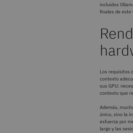
incluidos Ollam
finales de este
Rend
hard
Los requisitos 
contexto adecu
sus GPU: neces
contexto que re
Además, muchos
único, sino la i
esfuerza por me
largo y las ses