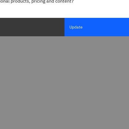
gional products, pricing and content?
Update