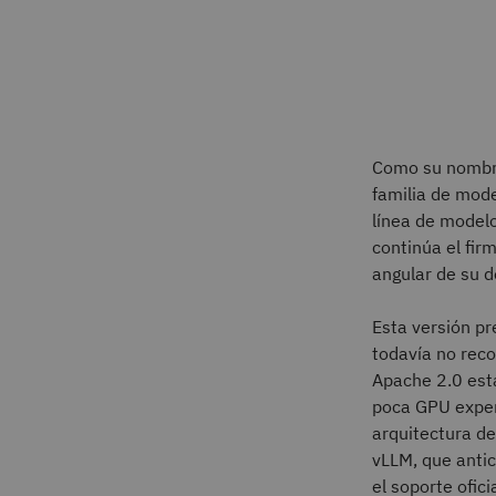
Como su nombre 
familia de mode
línea de modelo
continúa el fir
angular de su d
Esta versión pr
todavía no reco
Apache 2.0 está
poca GPU exper
arquitectura d
vLLM, que anti
el soporte ofic