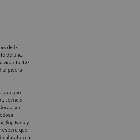
as de la
rte de una
. Granite 4.0
 la piedra
ce, aunque
a licencia
adores con
vedosa
ugging Face y
e espera que
de plataforma,