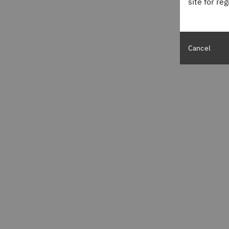
site for re
Cancel