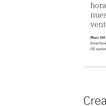
hora
nues
vent
Marc Ott
Director
OS syst