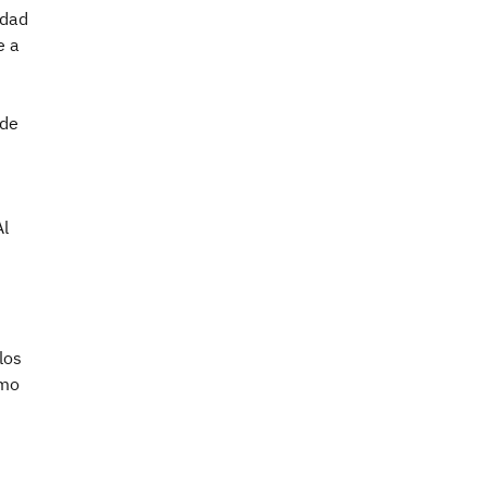
idad
e a
 de
Al
los
smo