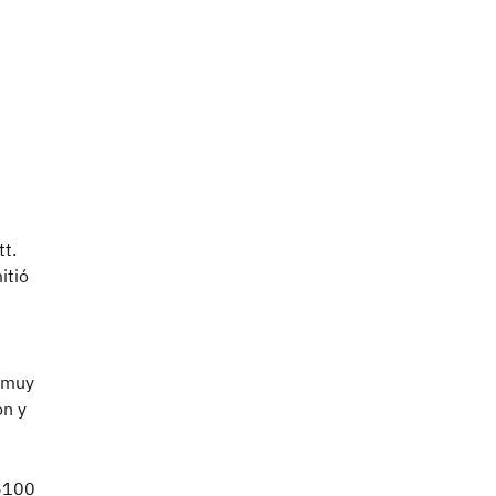
tt.
itió
s muy
ón y
5100