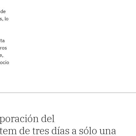
 de
, lo
nta
tros
e,
gocio
poración del
m de tres días a sólo una