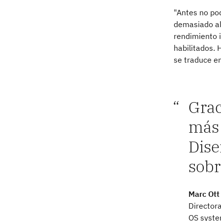
"Antes no po
demasiado al
rendimiento 
habilitados. 
se traduce en
Grac
más 
Dise
sobr
Marc Ott
Director
OS syst