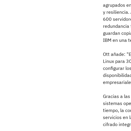
agrupados en
y resiliencia
600 servidor
redundancia 
guardan copi
IBM en una te
Ott añade: "
Linux para 3
configurar l
disponibilida
empresariales
Gracias a la
sistemas ope
tiempo, la c
servicios en
cifrado inte