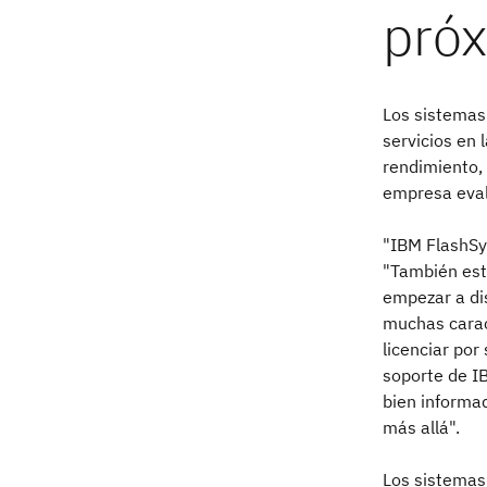
Los sistemas
servicios en
rendimiento, l
empresa eval
"IBM FlashSys
"También est
empezar a di
muchas caract
licenciar po
soporte de I
bien informa
más allá".
Los sistemas