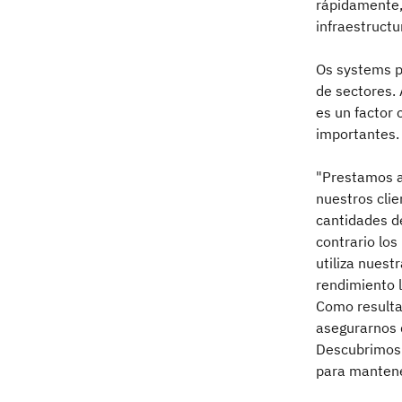
rápidamente,
infraestructu
Os systems p
de sectores. 
es un factor 
importantes.
"Prestamos a
nuestros clie
cantidades de
contrario los
utiliza nuest
rendimiento 
Como resulta
asegurarnos 
Descubrimos 
para mantene