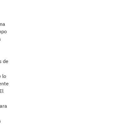
ama
empo
s
s de
 lo
ente
El
para
s