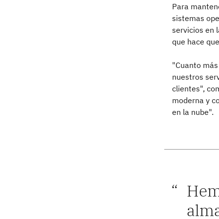
Para mantene
sistemas ope
servicios en 
que hace que 
"Cuanto más c
nuestros ser
clientes", c
moderna y con
en la nube".
Hemo
alma